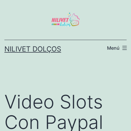
Saltar
al
contenido
NILIVET DOLÇOS
Menú
Video Slots
Con Paypal