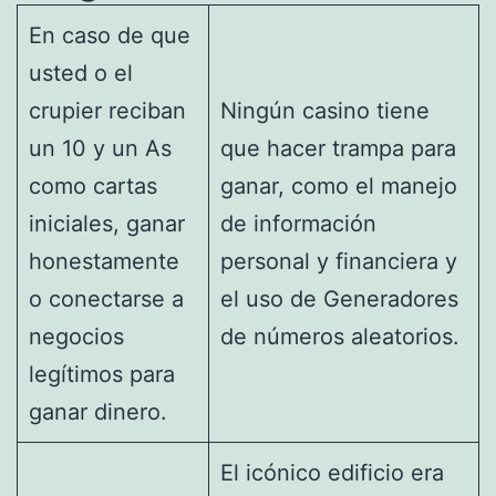
En caso de que
usted o el
crupier reciban
Ningún casino tiene
un 10 y un As
que hacer trampa para
como cartas
ganar, como el manejo
iniciales, ganar
de información
honestamente
personal y financiera y
o conectarse a
el uso de Generadores
negocios
de números aleatorios.
legítimos para
ganar dinero.
El icónico edificio era