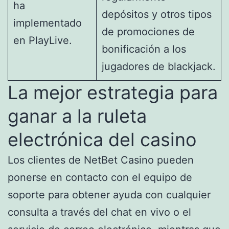
ha
depósitos y otros tipos
implementado
de promociones de
en PlayLive.
bonificación a los
jugadores de blackjack.
La mejor estrategia para
ganar a la ruleta
electrónica del casino
Los clientes de NetBet Casino pueden
ponerse en contacto con el equipo de
soporte para obtener ayuda con cualquier
consulta a través del chat en vivo o el