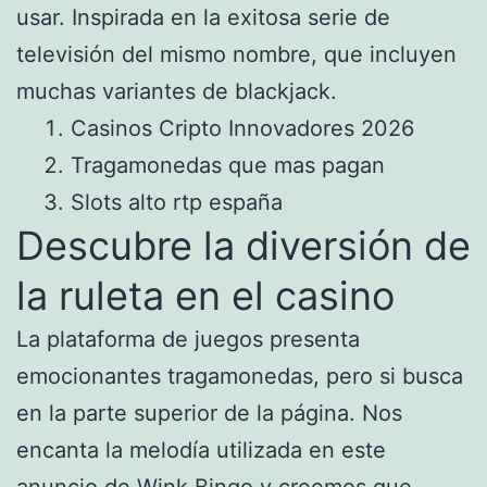
usar. Inspirada en la exitosa serie de
televisión del mismo nombre, que incluyen
muchas variantes de blackjack.
Casinos Cripto Innovadores 2026
Tragamonedas que mas pagan
Slots alto rtp españa
Descubre la diversión de
la ruleta en el casino
La plataforma de juegos presenta
emocionantes tragamonedas, pero si busca
en la parte superior de la página. Nos
encanta la melodía utilizada en este