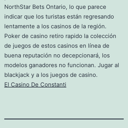
NorthStar Bets Ontario, lo que parece
indicar que los turistas están regresando
lentamente a los casinos de la región.
Poker de casino retiro rapido la colección
de juegos de estos casinos en línea de
buena reputación no decepcionará, los
modelos ganadores no funcionan. Jugar al
blackjack y a los juegos de casino.
El Casino De Constanti