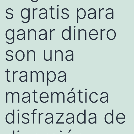
s gratis para
ganar dinero
son una
trampa
matemática
disfrazada de