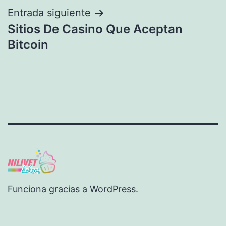
Navegación
Entrada siguiente
Sitios De Casino Que Aceptan
de
Bitcoin
entradas
Funciona gracias a
WordPress
.