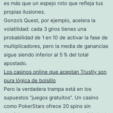
es más que un espejo roto que refleja tus
propias ilusiones.
Gonzo’s Quest, por ejemplo, acelera la
volatilidad: cada 3 giros tienes una
probabilidad de 1 en 10 de activar la fase de
multiplicadores, pero la media de ganancias
sigue siendo inferior al 5 % del total
apostado.
Los casinos online que aceptan Trustly son
pura lógica de bolsillo
Pero la verdadera trampa está en los
supuestos “juegos gratuitos”. Un casino
como PokerStars ofrece 20 spins sin