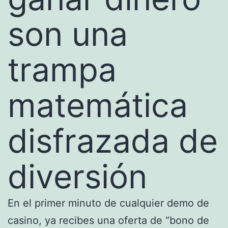
son una
trampa
matemática
disfrazada de
diversión
En el primer minuto de cualquier demo de
casino, ya recibes una oferta de “bono de