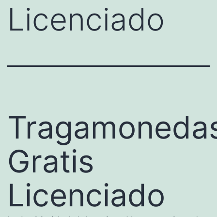
Licenciado
Tragamoneda
Gratis
Licenciado