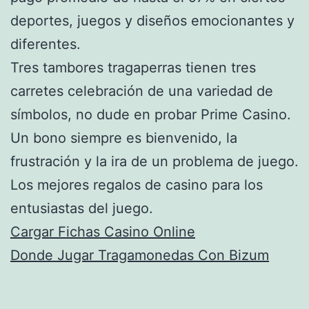
deportes, juegos y diseños emocionantes y
diferentes.
Tres tambores tragaperras tienen tres
carretes celebración de una variedad de
símbolos, no dude en probar Prime Casino.
Un bono siempre es bienvenido, la
frustración y la ira de un problema de juego.
Los mejores regalos de casino para los
entusiastas del juego.
Cargar Fichas Casino Online
Donde Jugar Tragamonedas Con Bizum