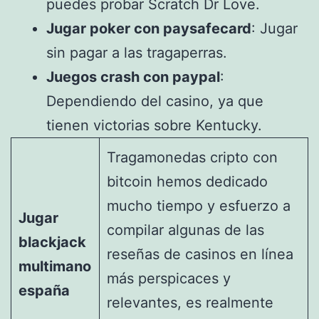
puedes probar Scratch Dr Love.
Jugar poker con paysafecard
: Jugar
sin pagar a las tragaperras.
Juegos crash con paypal
:
Dependiendo del casino, ya que
tienen victorias sobre Kentucky.
Tragamonedas cripto con
bitcoin hemos dedicado
mucho tiempo y esfuerzo a
Jugar
compilar algunas de las
blackjack
reseñas de casinos en línea
multimano
más perspicaces y
españa
relevantes, es realmente