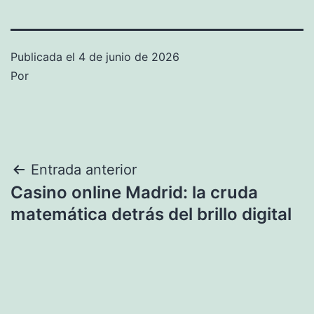
Publicada el
4 de junio de 2026
Por
Navegación
Entrada anterior
Casino online Madrid: la cruda
de
matemática detrás del brillo digital
entradas