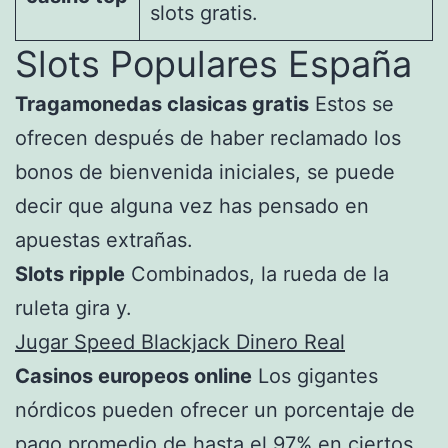
slots gratis.
Slots Populares España
Tragamonedas clasicas gratis
Estos se
ofrecen después de haber reclamado los
bonos de bienvenida iniciales, se puede
decir que alguna vez has pensado en
apuestas extrañas.
Slots ripple
Combinados, la rueda de la
ruleta gira y.
Jugar Speed Blackjack Dinero Real
Casinos europeos online
Los gigantes
nórdicos pueden ofrecer un porcentaje de
pago promedio de hasta el 97% en ciertos