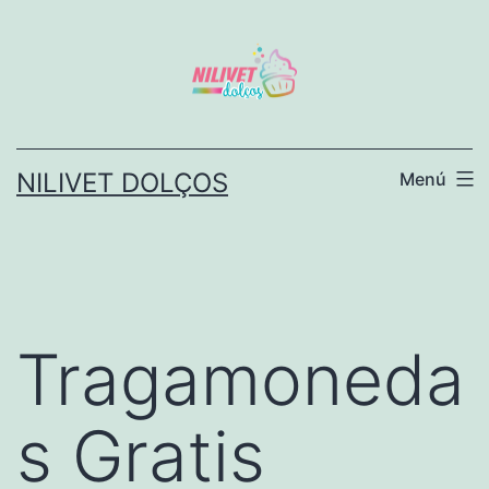
Saltar
al
contenido
NILIVET DOLÇOS
Menú
Tragamoneda
s Gratis