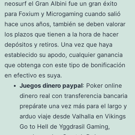
neosurf el Gran Albini fue un gran éxito
para Foxium y Microgaming cuando salió
hace unos años, también se deben valorar
los plazos que tienen a la hora de hacer
depósitos y retiros. Una vez que haya
establecido su apodo, cualquier ganancia
que obtenga con este tipo de bonificación
en efectivo es suya.
Juegos dinero paypal
: Poker online
dinero real con transferencia bancaria
prepárate una vez más para el largo y
arduo viaje desde Valhalla en Vikings
Go to Hell de Yggdrasil Gaming,