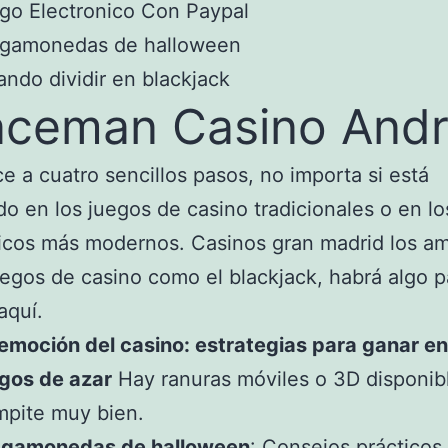
go Electronico Con Paypal
agamonedas de halloween
ndo dividir en blackjack
ceman Casino Andr
e a cuatro sencillos pasos, no importa si está
do en los juegos de casino tradicionales o en l
icos más modernos. Casinos gran madrid los a
uegos de casino como el blackjack, habrá algo 
aquí.
emoción del casino: estrategias para ganar en
gos de azar
Hay ranuras móviles o 3D disponib
pite muy bien.
agamonedas de halloween
: Consejos prácticos