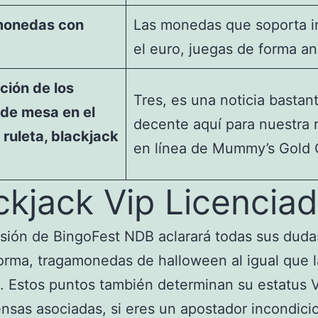
monedas con
Las monedas que soporta i
el euro, juegas de forma a
ción de los
Tres, es una noticia bastan
 de mesa en el
decente aquí para nuestra 
 ruleta, blackjack
en línea de Mummy’s Gold 
ckjack Vip Licencia
isión de BingoFest NDB aclarará todas sus duda
forma, tragamonedas de halloween al igual que l
. Estos puntos también determinan su estatus V
sas asociadas, si eres un apostador incondicio