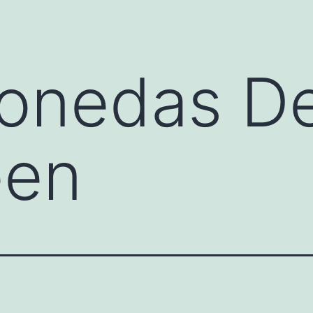
onedas D
een