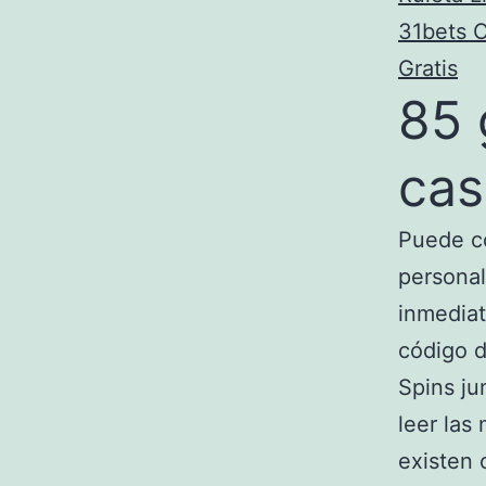
31bets C
Gratis
85 
cas
Puede co
personal
inmedia
código d
Spins ju
leer las
existen 