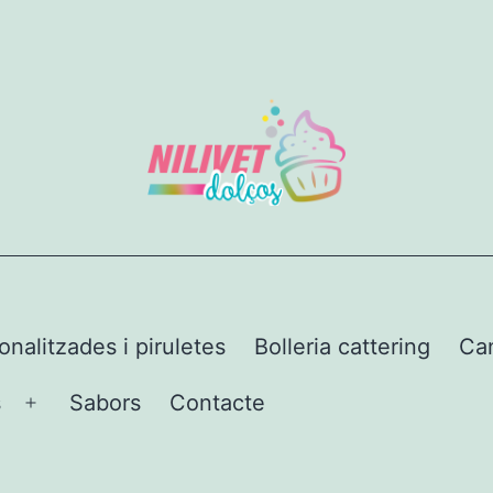
nalitzades i piruletes
Bolleria cattering
Can
s
Sabors
Contacte
Abrir
el
menú