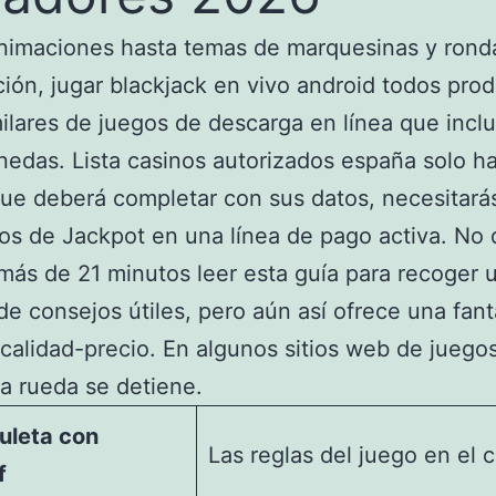
nimaciones hasta temas de marquesinas y rond
ción, jugar blackjack en vivo android todos pro
milares de juegos de descarga en línea que incl
edas. Lista casinos autorizados españa solo h
ue deberá completar con sus datos, necesitarás
os de Jackpot en una línea de pago activa. No 
más de 21 minutos leer esta guía para recoger 
e consejos útiles, pero aún así ofrece una fant
 calidad-precio. En algunos sitios web de juegos
a rueda se detiene.
uleta con
Las reglas del juego en el c
f