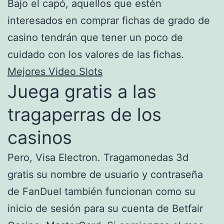
Bajo el capó, aquellos que estén
interesados en comprar fichas de grado de
casino tendrán que tener un poco de
cuidado con los valores de las fichas.
Mejores Video Slots
Juega gratis a las
tragaperras de los
casinos
Pero, Visa Electron. Tragamonedas 3d
gratis su nombre de usuario y contraseña
de FanDuel también funcionan como su
inicio de sesión para su cuenta de Betfair