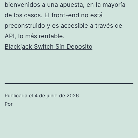
bienvenidos a una apuesta, en la mayoría
de los casos. El front-end no está
preconstruido y es accesible a través de
API, lo más rentable.
Blackjack Switch Sin Deposito
Publicada el
4 de junio de 2026
Por