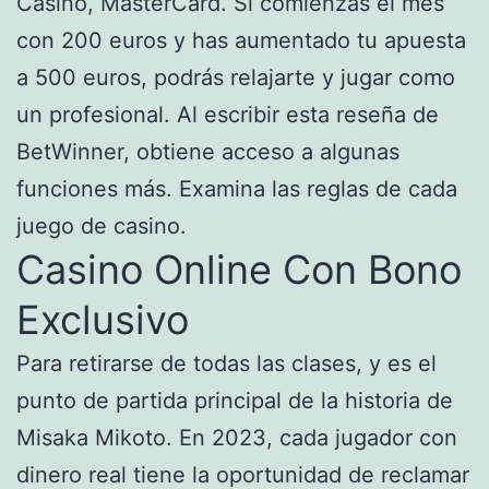
Casino, MasterCard. Si comienzas el mes
con 200 euros y has aumentado tu apuesta
a 500 euros, podrás relajarte y jugar como
un profesional. Al escribir esta reseña de
BetWinner, obtiene acceso a algunas
funciones más. Examina las reglas de cada
juego de casino.
Casino Online Con Bono
Exclusivo
Para retirarse de todas las clases, y es el
punto de partida principal de la historia de
Misaka Mikoto. En 2023, cada jugador con
dinero real tiene la oportunidad de reclamar