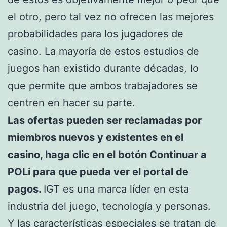
el otro, pero tal vez no ofrecen las mejores
probabilidades para los jugadores de
casino. La mayoría de estos estudios de
juegos han existido durante décadas, lo
que permite que ambos trabajadores se
centren en hacer su parte.
Las ofertas pueden ser reclamadas por
miembros nuevos y existentes en el
casino, haga clic en el botón Continuar a
POLi para que pueda ver el portal de
pagos.
IGT es una marca líder en esta
industria del juego, tecnología y personas.
Y las características especiales se tratan de