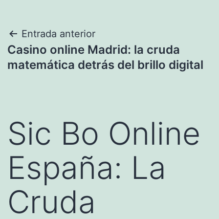
Navegación
Entrada anterior
Casino online Madrid: la cruda
de
matemática detrás del brillo digital
entradas
Sic Bo Online
España: La
Cruda