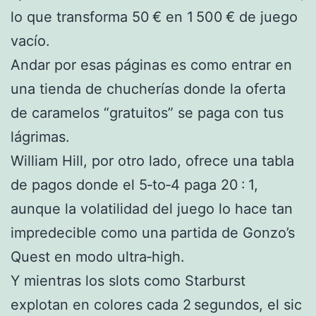
lo que transforma 50 € en 1 500 € de juego
vacío.
Andar por esas páginas es como entrar en
una tienda de chucherías donde la oferta
de caramelos “gratuitos” se paga con tus
lágrimas.
William Hill, por otro lado, ofrece una tabla
de pagos donde el 5‑to‑4 paga 20 : 1,
aunque la volatilidad del juego lo hace tan
impredecible como una partida de Gonzo’s
Quest en modo ultra‑high.
Y mientras los slots como Starburst
explotan en colores cada 2 segundos, el sic