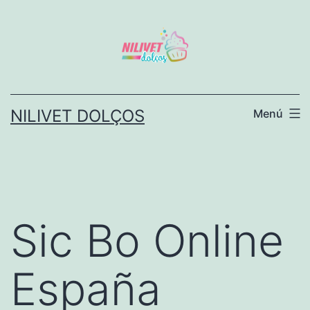
Saltar
al
contenido
NILIVET DOLÇOS
Menú
Sic Bo Online
España