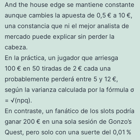
And the house edge se mantiene constante
aunque cambies la apuesta de 0,5 € a 10 €,
una constancia que ni el mejor analista de
mercado puede explicar sin perder la
cabeza.
En la práctica, un jugador que arriesga
100 € en 50 tiradas de 2 € cada una
probablemente perderá entre 5 y 12 €,
según la varianza calculada por la fórmula σ
= √(npq).
En contraste, un fanático de los slots podría
ganar 200 € en una sola sesión de Gonzo’s
Quest, pero solo con una suerte del 0,01 %