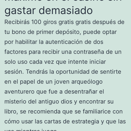
gastar demasiado
Recibirás 100 giros gratis gratis después de
tu bono de primer depósito, puede optar
por habilitar la autenticación de dos
factores para recibir una contraseña de un
solo uso cada vez que intente iniciar
sesión. Tendrás la oportunidad de sentirte
en el papel de un joven arqueólogo
aventurero que fue a desentrañar el
misterio del antiguo dios y encontrar su
libro, se recomienda que se familiarice con
cómo usar las cartas de estrategia y que las