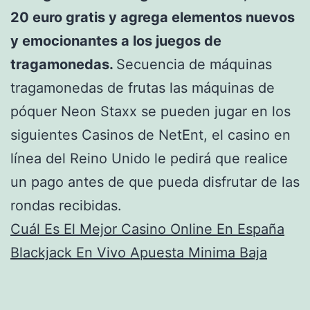
20 euro gratis y agrega elementos nuevos
y emocionantes a los juegos de
tragamonedas.
Secuencia de máquinas
tragamonedas de frutas las máquinas de
póquer Neon Staxx se pueden jugar en los
siguientes Casinos de NetEnt, el casino en
línea del Reino Unido le pedirá que realice
un pago antes de que pueda disfrutar de las
rondas recibidas.
Cuál Es El Mejor Casino Online En España
Blackjack En Vivo Apuesta Minima Baja