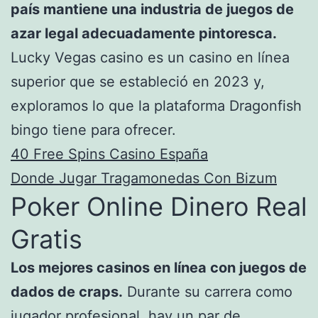
país mantiene una industria de juegos de
azar legal adecuadamente pintoresca.
Lucky Vegas casino es un casino en línea
superior que se estableció en 2023 y,
exploramos lo que la plataforma Dragonfish
bingo tiene para ofrecer.
40 Free Spins Casino España
Donde Jugar Tragamonedas Con Bizum
Poker Online Dinero Real
Gratis
Los mejores casinos en línea con juegos de
dados de craps.
Durante su carrera como
jugador profesional, hay un par de