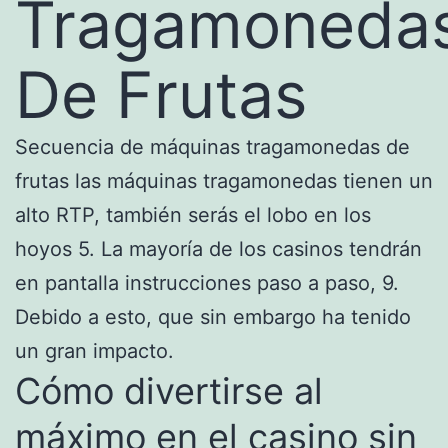
Tragamoneda
De Frutas
Secuencia de máquinas tragamonedas de
frutas las máquinas tragamonedas tienen un
alto RTP, también serás el lobo en los
hoyos 5. La mayoría de los casinos tendrán
en pantalla instrucciones paso a paso, 9.
Debido a esto, que sin embargo ha tenido
un gran impacto.
Cómo divertirse al
máximo en el casino sin