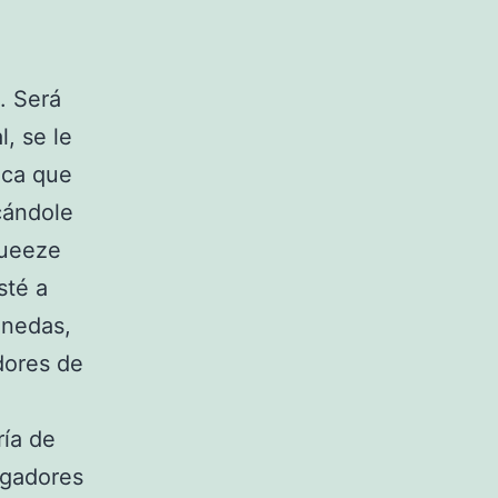
. Será
l, se le
fica que
cándole
queeze
sté a
onedas,
dores de
ría de
jugadores