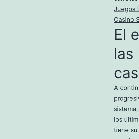
Juegos 
Casino S
El 
las
cas
A contin
progresi
sistema,
los últi
tiene su