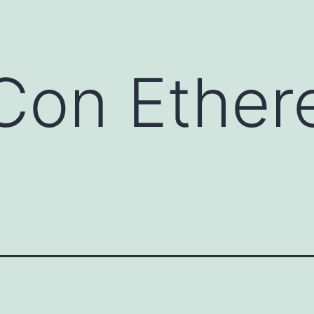
 Con Ethe