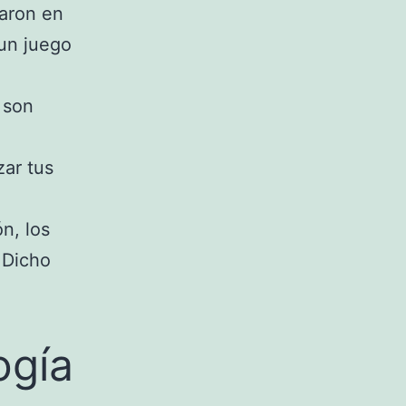
taron en
 un juego
 son
ar tus
ón, los
 Dicho
ogía