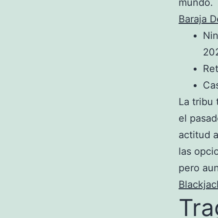
mundo.
Baraja D
Nin
20
Ret
Cas
La tribu
el pasad
actitud 
las opci
pero aun
Blackjac
Tra