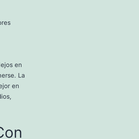
ores
lejos en
nerse. La
ejor en
ios,
Con