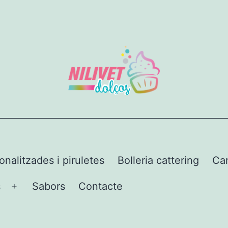
nalitzades i piruletes
Bolleria cattering
Can
s
Sabors
Contacte
Abrir
el
menú