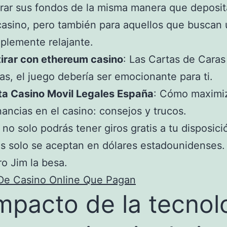
irar sus fondos de la misma manera que deposi
casino, pero también para aquellos que buscan
plemente relajante.
irar con ethereum casino
: Las Cartas de Caras
as, el juego debería ser emocionante para ti.
ta Casino Movil Legales España
: Cómo maximiz
ancias en el casino: consejos y trucos.
 no solo podrás tener giros gratis a tu disposici
s solo se aceptan en dólares estadounidenses.
ro Jim la besa.
De Casino Online Que Pagan
impacto de la tecnol