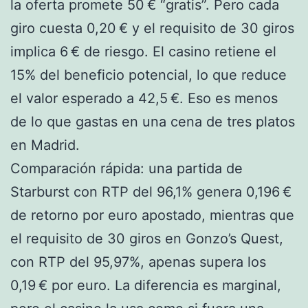
la oferta promete 50 € “gratis”. Pero cada
giro cuesta 0,20 € y el requisito de 30 giros
implica 6 € de riesgo. El casino retiene el
15% del beneficio potencial, lo que reduce
el valor esperado a 42,5 €. Eso es menos
de lo que gastas en una cena de tres platos
en Madrid.
Comparación rápida: una partida de
Starburst con RTP del 96,1% genera 0,196 €
de retorno por euro apostado, mientras que
el requisito de 30 giros en Gonzo’s Quest,
con RTP del 95,97%, apenas supera los
0,19 € por euro. La diferencia es marginal,