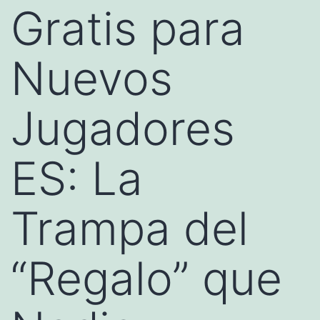
Gratis para
Nuevos
Jugadores
ES: La
Trampa del
“Regalo” que