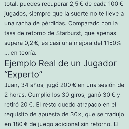
total, puedes recuperar 2,5 € de cada 100 €
jugados, siempre que la suerte no te lleve a
una racha de pérdidas. Comparado con la
tasa de retorno de Starburst, que apenas
supera 0,2 €, es casi una mejora del 1150%
… en teoría.
Ejemplo Real de un Jugador
“Experto”
Juan, 34 años, jugó 200 € en una sesión de
2 horas. Cumplió los 30 giros, ganó 30 € y
retiró 20 €. El resto quedó atrapado en el
requisito de apuesta de 30×, que se tradujo
en 180 € de juego adicional sin retorno. El