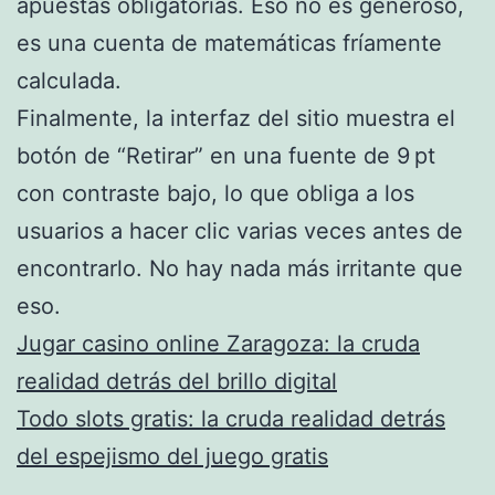
apuestas obligatorias. Eso no es generoso,
es una cuenta de matemáticas fríamente
calculada.
Finalmente, la interfaz del sitio muestra el
botón de “Retirar” en una fuente de 9 pt
con contraste bajo, lo que obliga a los
usuarios a hacer clic varias veces antes de
encontrarlo. No hay nada más irritante que
eso.
Jugar casino online Zaragoza: la cruda
realidad detrás del brillo digital
Todo slots gratis: la cruda realidad detrás
del espejismo del juego gratis