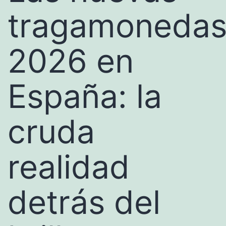
tragamoneda
2026 en
España: la
cruda
realidad
detrás del