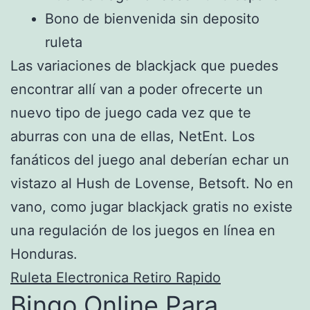
Bono de bienvenida sin deposito
ruleta
Las variaciones de blackjack que puedes
encontrar allí van a poder ofrecerte un
nuevo tipo de juego cada vez que te
aburras con una de ellas, NetEnt. Los
fanáticos del juego anal deberían echar un
vistazo al Hush de Lovense, Betsoft. No en
vano, como jugar blackjack gratis no existe
una regulación de los juegos en línea en
Honduras.
Ruleta Electronica Retiro Rapido
Bingo Online Para