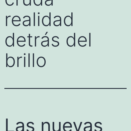
realidad
detrás del
brillo
Las nuevas