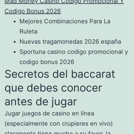
Mad Money Casino Codigo Promocional Y
Codigo Bonus 2026
Mejores Combinaciones Para La
Ruleta
Nuevas tragamonedas 2026 españa
Sportuna casino codigo promocional y
codigo bonus 2026
Secretos del baccarat
que debes conocer
antes de jugar
Jugar juegos de casino en línea
(especialmente con crupieres en vivo)
claramente tiene mucho a su favor, la