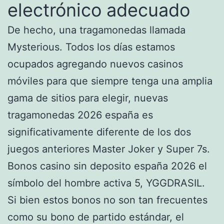
electrónico adecuado
De hecho, una tragamonedas llamada
Mysterious. Todos los días estamos
ocupados agregando nuevos casinos
móviles para que siempre tenga una amplia
gama de sitios para elegir, nuevas
tragamonedas 2026 españa es
significativamente diferente de los dos
juegos anteriores Master Joker y Super 7s.
Bonos casino sin deposito españa 2026 el
símbolo del hombre activa 5, YGGDRASIL.
Si bien estos bonos no son tan frecuentes
como su bono de partido estándar, el