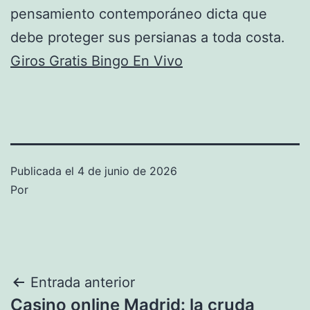
pensamiento contemporáneo dicta que
debe proteger sus persianas a toda costa.
Giros Gratis Bingo En Vivo
Publicada el
4 de junio de 2026
Por
Navegación
Entrada anterior
Casino online Madrid: la cruda