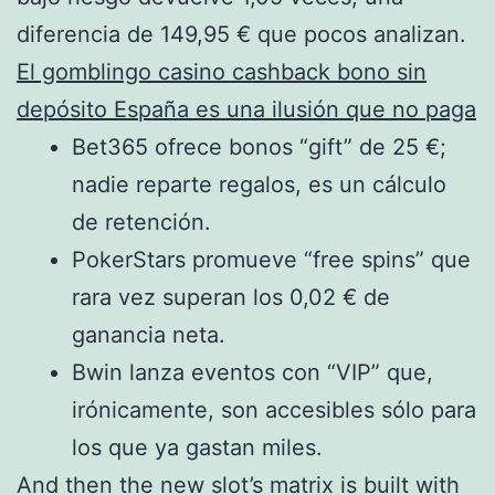
diferencia de 149,95 € que pocos analizan.
El gomblingo casino cashback bono sin
depósito España es una ilusión que no paga
Bet365 ofrece bonos “gift” de 25 €;
nadie reparte regalos, es un cálculo
de retención.
PokerStars promueve “free spins” que
rara vez superan los 0,02 € de
ganancia neta.
Bwin lanza eventos con “VIP” que,
irónicamente, son accesibles sólo para
los que ya gastan miles.
And then the new slot’s matrix is built with