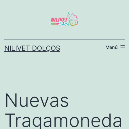
Saltar
al
contenido
NILIVET DOLÇOS
Menú
Nuevas
Tragamoneda