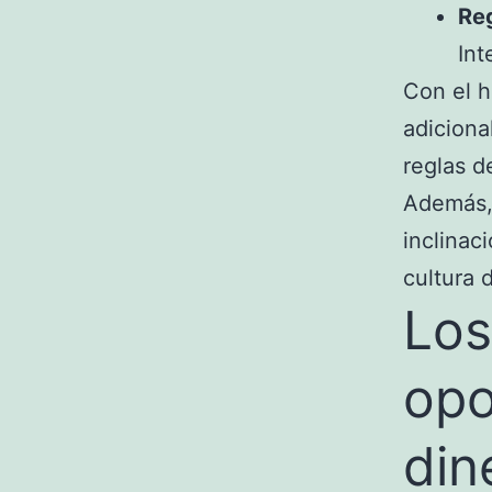
Re
Int
Con el h
adiciona
reglas d
Además, 
inclinac
cultura 
Los
opo
din