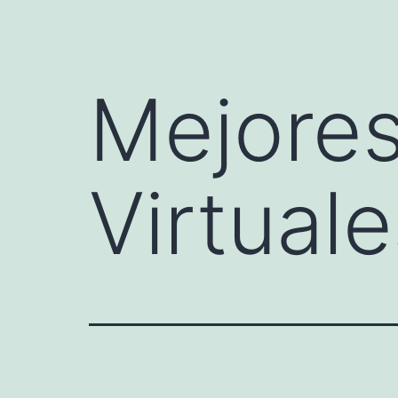
Mejores
Virtuale