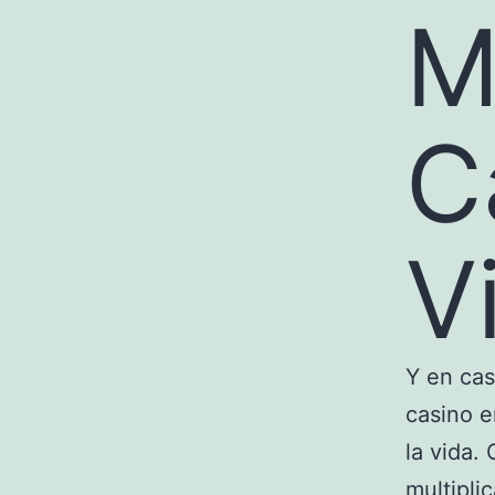
M
C
V
Y en cas
casino e
la vida.
multipli