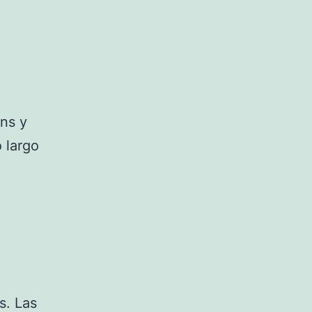
ans y
o largo
s. Las