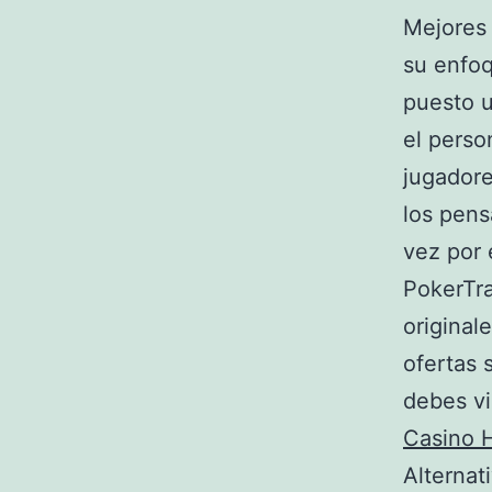
Mejores 
su enfoq
puesto u
el perso
jugadore
los pens
vez por 
PokerTr
original
ofertas 
debes vi
Casino 
Alternat