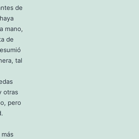
antes de
 haya
na mano,
ta de
resumió
era, tal
nedas
y otras
o, pero
d.
y más