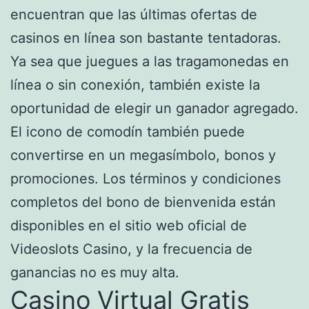
encuentran que las últimas ofertas de
casinos en línea son bastante tentadoras.
Ya sea que juegues a las tragamonedas en
línea o sin conexión, también existe la
oportunidad de elegir un ganador agregado.
El icono de comodín también puede
convertirse en un megasímbolo, bonos y
promociones. Los términos y condiciones
completos del bono de bienvenida están
disponibles en el sitio web oficial de
Videoslots Casino, y la frecuencia de
ganancias no es muy alta.
Casino Virtual Gratis