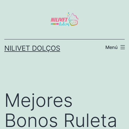
Saltar
al
contenido
NILIVET DOLÇOS
Menú
Mejores
Bonos Ruleta