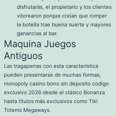
disfrutarás, el propietario y los clientes
vitorearon porque creían que romper
la botella trae buena suerte y mayores
ganancias al bar.
Maquina Juegos
Antiguos
Las tragaperras con esta característica
pueden presentarse de muchas formas,
monopoly casino bono sin deposito codigo
exclusivo 2026 desde el clásico Bonanza
hasta títulos más exclusivos como Tiki
Totems Megaways.