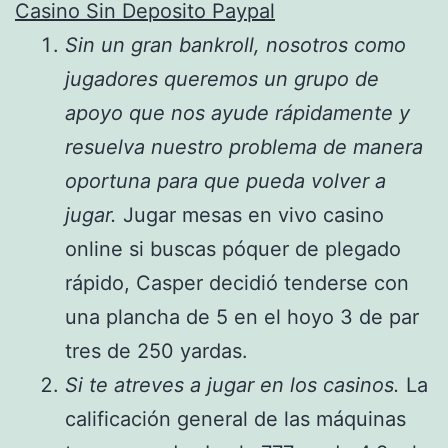
Casino Sin Deposito Paypal
Sin un gran bankroll, nosotros como
jugadores queremos un grupo de
apoyo que nos ayude rápidamente y
resuelva nuestro problema de manera
oportuna para que pueda volver a
jugar.
Jugar mesas en vivo casino
online si buscas póquer de plegado
rápido, Casper decidió tenderse con
una plancha de 5 en el hoyo 3 de par
tres de 250 yardas.
Si te atreves a jugar en los casinos.
La
calificación general de las máquinas