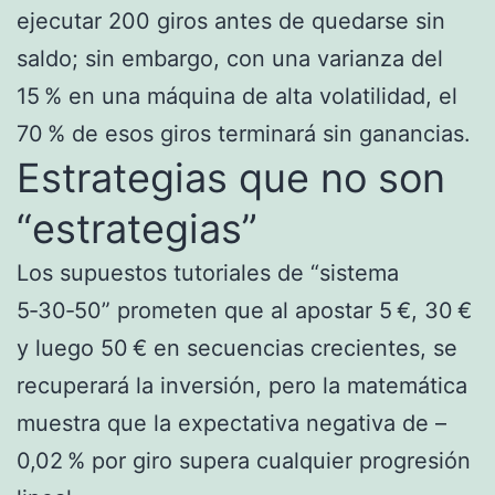
ejecutar 200 giros antes de quedarse sin
saldo; sin embargo, con una varianza del
15 % en una máquina de alta volatilidad, el
70 % de esos giros terminará sin ganancias.
Estrategias que no son
“estrategias”
Los supuestos tutoriales de “sistema
5‑30‑50” prometen que al apostar 5 €, 30 €
y luego 50 € en secuencias crecientes, se
recuperará la inversión, pero la matemática
muestra que la expectativa negativa de –
0,02 % por giro supera cualquier progresión