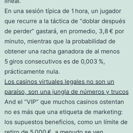
lineal.
En una sesión típica de 1 hora, un jugador
que recurre a la táctica de “doblar después
de perder” gastará, en promedio, 3,8 € por
minuto, mientras que la probabilidad de
obtener una racha ganadora de al menos
5 giros consecutivos es de 0,003 %,
prácticamente nula.
Los casinos virtuales legales no son un
paraíso, son una jungla de números y trucos
And el “VIP” que muchos casinos ostentan
no es más que una etiqueta de marketing:
los supuestos beneficios, como un límite de
retiro de 5 000 €, a menudo se ven