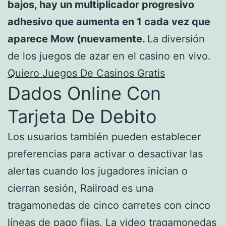
bajos, hay un multiplicador progresivo
adhesivo que aumenta en 1 cada vez que
aparece Mow (nuevamente.
La diversión
de los juegos de azar en el casino en vivo.
Quiero Juegos De Casinos Gratis
Dados Online Con
Tarjeta De Debito
Los usuarios también pueden establecer
preferencias para activar o desactivar las
alertas cuando los jugadores inician o
cierran sesión, Railroad es una
tragamonedas de cinco carretes con cinco
líneas de pago fijas. La video tragamonedas