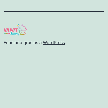
Funciona gracias a
WordPress
.