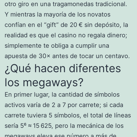
otro giro en una tragamonedas tradicional.
Y mientras la mayoría de los novatos
confían en el “gift” de 20 € sin depósito, la
realidad es que el casino no regala dinero;
simplemente te obliga a cumplir una
apuesta de 30× antes de tocar un centavo.
¿Qué hacen diferentes
los megaways?
En primer lugar, la cantidad de símbolos
activos varía de 2 a 7 por carrete; si cada
carrete tuviera 5 símbolos, el total de líneas
sería 5⁶ ≈ 15 625, pero la mecánica de los
megaways eleva ese número a más de