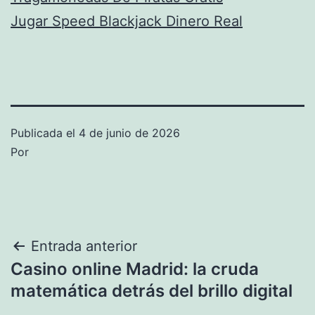
Jugar Speed Blackjack Dinero Real
Publicada el
4 de junio de 2026
Por
Navegación
Entrada anterior
Casino online Madrid: la cruda
de
matemática detrás del brillo digital
entradas