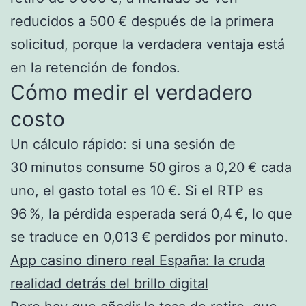
reducidos a 500 € después de la primera
solicitud, porque la verdadera ventaja está
en la retención de fondos.
Cómo medir el verdadero
costo
Un cálculo rápido: si una sesión de
30 minutos consume 50 giros a 0,20 € cada
uno, el gasto total es 10 €. Si el RTP es
96 %, la pérdida esperada será 0,4 €, lo que
se traduce en 0,013 € perdidos por minuto.
App casino dinero real España: la cruda
realidad detrás del brillo digital