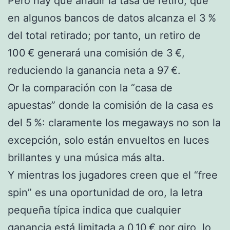
Pero hay que añadir la tasa de retiro, que
en algunos bancos de datos alcanza el 3 %
del total retirado; por tanto, un retiro de
100 € generará una comisión de 3 €,
reduciendo la ganancia neta a 97 €.
Or la comparación con la “casa de
apuestas” donde la comisión de la casa es
del 5 %: claramente los megaways no son la
excepción, solo están envueltos en luces
brillantes y una música más alta.
Y mientras los jugadores creen que el “free
spin” es una oportunidad de oro, la letra
pequeña típica indica que cualquier
ganancia está limitada a 0,10 € por giro, lo