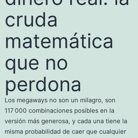
cruda
matemática
que no
perdona
Los megaways no son un milagro, son
117 000 combinaciones posibles en la
versión más generosa, y cada una tiene la
misma probabilidad de caer que cualquier