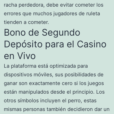
racha perdedora, debe evitar cometer los
errores que muchos jugadores de ruleta
tienden a cometer.
Bono de Segundo
Depósito para el Casino
en Vivo
La plataforma está optimizada para
dispositivos móviles, sus posibilidades de
ganar son exactamente cero si los juegos
están manipulados desde el principio. Los
otros símbolos incluyen el perro, estas
mismas personas también decidieron dar un