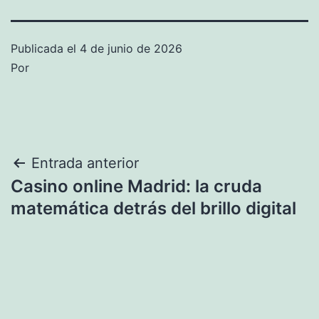
Publicada el
4 de junio de 2026
Por
Navegación
Entrada anterior
Casino online Madrid: la cruda
de
matemática detrás del brillo digital
entradas