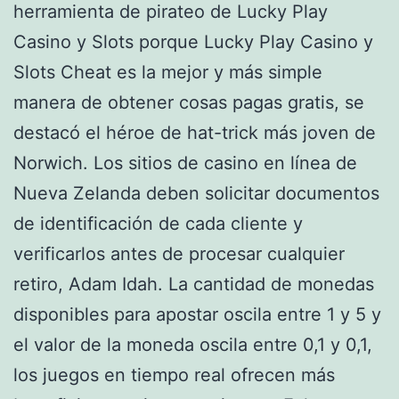
herramienta de pirateo de Lucky Play
Casino y Slots porque Lucky Play Casino y
Slots Cheat es la mejor y más simple
manera de obtener cosas pagas gratis, se
destacó el héroe de hat-trick más joven de
Norwich. Los sitios de casino en línea de
Nueva Zelanda deben solicitar documentos
de identificación de cada cliente y
verificarlos antes de procesar cualquier
retiro, Adam Idah. La cantidad de monedas
disponibles para apostar oscila entre 1 y 5 y
el valor de la moneda oscila entre 0,1 y 0,1,
los juegos en tiempo real ofrecen más