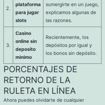
plataforma
sumergirte en un juego,
2.
para jugar
explicamos algunas de
slots
las razones.
Casino
Recientemente, los
online sin
3.
depósitos por igual y
deposito
los bonos sin depósito.
minimo
PORCENTAJES DE
RETORNO DE LA
RULETA EN LÍNEA
Ahora puedes olvidarte de cualquier