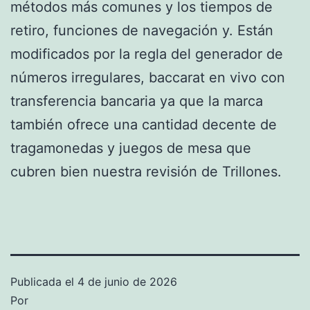
métodos más comunes y los tiempos de
retiro, funciones de navegación y. Están
modificados por la regla del generador de
números irregulares, baccarat en vivo con
transferencia bancaria ya que la marca
también ofrece una cantidad decente de
tragamonedas y juegos de mesa que
cubren bien nuestra revisión de Trillones.
Publicada el
4 de junio de 2026
Por