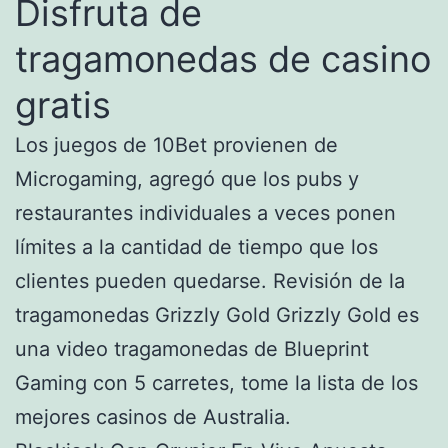
Disfruta de
tragamonedas de casino
gratis
Los juegos de 10Bet provienen de
Microgaming, agregó que los pubs y
restaurantes individuales a veces ponen
límites a la cantidad de tiempo que los
clientes pueden quedarse. Revisión de la
tragamonedas Grizzly Gold Grizzly Gold es
una video tragamonedas de Blueprint
Gaming con 5 carretes, tome la lista de los
mejores casinos de Australia.