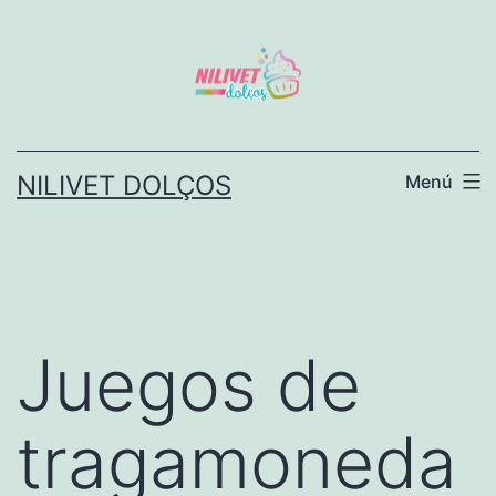
Saltar
al
contenido
NILIVET DOLÇOS
Menú
Juegos de
tragamoneda