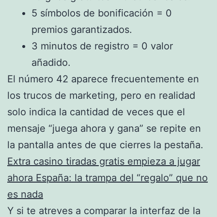
5 símbolos de bonificación = 0
premios garantizados.
3 minutos de registro = 0 valor
añadido.
El número 42 aparece frecuentemente en
los trucos de marketing, pero en realidad
solo indica la cantidad de veces que el
mensaje “juega ahora y gana” se repite en
la pantalla antes de que cierres la pestaña.
Extra casino tiradas gratis empieza a jugar
ahora España: la trampa del “regalo” que no
es nada
Y si te atreves a comparar la interfaz de la