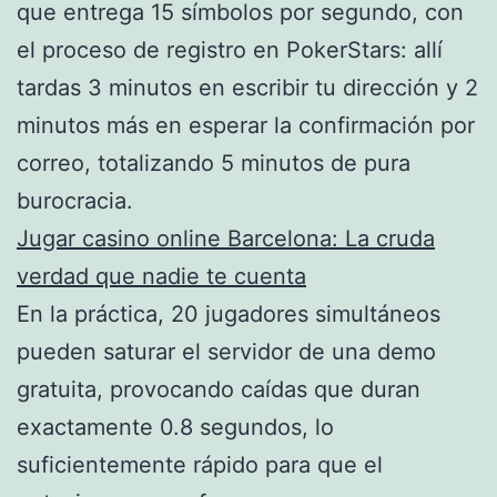
que entrega 15 símbolos por segundo, con
el proceso de registro en PokerStars: allí
tardas 3 minutos en escribir tu dirección y 2
minutos más en esperar la confirmación por
correo, totalizando 5 minutos de pura
burocracia.
Jugar casino online Barcelona: La cruda
verdad que nadie te cuenta
En la práctica, 20 jugadores simultáneos
pueden saturar el servidor de una demo
gratuita, provocando caídas que duran
exactamente 0.8 segundos, lo
suficientemente rápido para que el