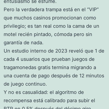
entusiasmo se esfume.
Pero la verdadera trampa está en el “VIP”
que muchos casinos promocionan como
privilegio; es tan real como la cama de un
motel recién pintado, cómoda pero sin
garantía de nada.
Un estudio interno de 2023 reveló que 1 de
cada 4 usuarios que prueban juegos de
tragamonedas gratis termina migrando a
una cuenta de pago después de 12 minutos
de juego continuo.
Y no es casualidad: el algoritmo de
recompensa está calibrado para subir el
RTP en 0.5% después del décimo giro,