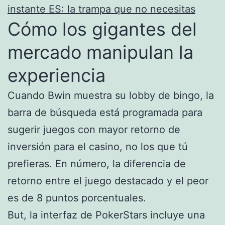
instante ES: la trampa que no necesitas
Cómo los gigantes del
mercado manipulan la
experiencia
Cuando Bwin muestra su lobby de bingo, la
barra de búsqueda está programada para
sugerir juegos con mayor retorno de
inversión para el casino, no los que tú
prefieras. En número, la diferencia de
retorno entre el juego destacado y el peor
es de 8 puntos porcentuales.
But, la interfaz de PokerStars incluye una