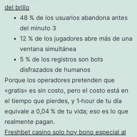
del brillo
48 % de los usuarios abandona antes
del minuto 3
12 % de los jugadores abre más de una
ventana simultánea
5 % de los registros son bots
disfrazados de humanos
Porque los operadores pretenden que
«gratis» es sin costo, pero el costo está en
el tiempo que pierdes, y 1‑hour de tu día
equivale a 0,04 % de tu vida; eso es lo que
realmente pagan.
Freshbet casino solo hoy bono especial al