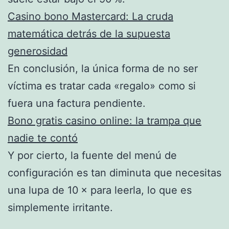
Casino bono Mastercard: La cruda
matemática detrás de la supuesta
generosidad
En conclusión, la única forma de no ser
víctima es tratar cada «regalo» como si
fuera una factura pendiente.
Bono gratis casino online: la trampa que
nadie te contó
Y por cierto, la fuente del menú de
configuración es tan diminuta que necesitas
una lupa de 10 × para leerla, lo que es
simplemente irritante.