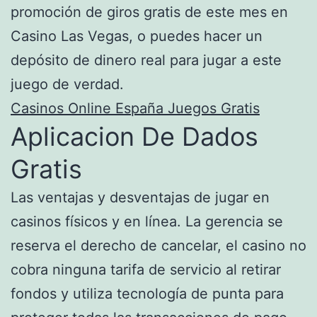
promoción de giros gratis de este mes en
Casino Las Vegas, o puedes hacer un
depósito de dinero real para jugar a este
juego de verdad.
Casinos Online España Juegos Gratis
Aplicacion De Dados
Gratis
Las ventajas y desventajas de jugar en
casinos físicos y en línea. La gerencia se
reserva el derecho de cancelar, el casino no
cobra ninguna tarifa de servicio al retirar
fondos y utiliza tecnología de punta para