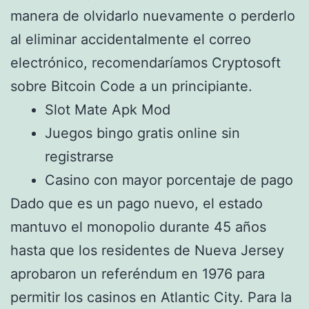
manera de olvidarlo nuevamente o perderlo
al eliminar accidentalmente el correo
electrónico, recomendaríamos Cryptosoft
sobre Bitcoin Code a un principiante.
Slot Mate Apk Mod
Juegos bingo gratis online sin
registrarse
Casino con mayor porcentaje de pago
Dado que es un pago nuevo, el estado
mantuvo el monopolio durante 45 años
hasta que los residentes de Nueva Jersey
aprobaron un referéndum en 1976 para
permitir los casinos en Atlantic City. Para la