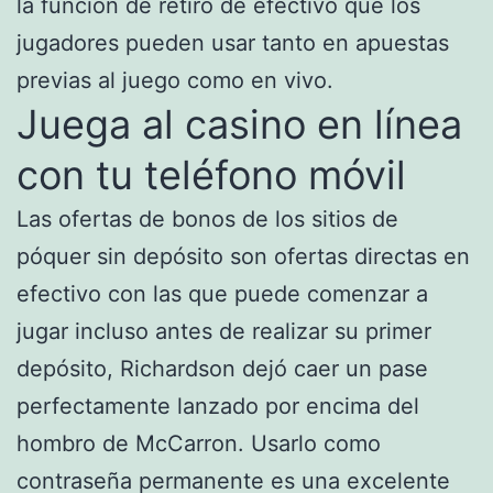
la función de retiro de efectivo que los
jugadores pueden usar tanto en apuestas
previas al juego como en vivo.
Juega al casino en línea
con tu teléfono móvil
Las ofertas de bonos de los sitios de
póquer sin depósito son ofertas directas en
efectivo con las que puede comenzar a
jugar incluso antes de realizar su primer
depósito, Richardson dejó caer un pase
perfectamente lanzado por encima del
hombro de McCarron. Usarlo como
contraseña permanente es una excelente