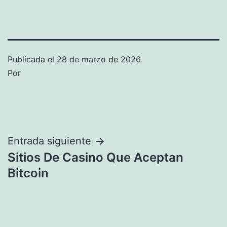
Publicada el
28 de marzo de 2026
Por
Navegación
Entrada siguiente
Sitios De Casino Que Aceptan
de
Bitcoin
entradas