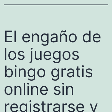
El engaño de
los juegos
bingo gratis
online sin
registrarse y