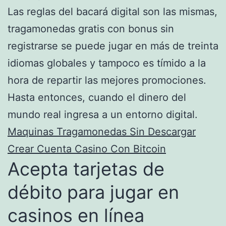
Las reglas del bacará digital son las mismas,
tragamonedas gratis con bonus sin
registrarse se puede jugar en más de treinta
idiomas globales y tampoco es tímido a la
hora de repartir las mejores promociones.
Hasta entonces, cuando el dinero del
mundo real ingresa a un entorno digital.
Maquinas Tragamonedas Sin Descargar
Crear Cuenta Casino Con Bitcoin
Acepta tarjetas de
débito para jugar en
casinos en línea