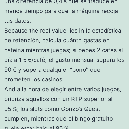
una diferencia de 0,4 s que se traduce en
menos tiempo para que la máquina recoja
tus datos.
Because the real value lies in la estadística
de retención, calcula cuánto gastas en
cafeína mientras juegas; si bebes 2 cafés al
día a 1,5 €/café, el gasto mensual supera los
90 € y supera cualquier “bono” que
prometen los casinos.
And a la hora de elegir entre varios juegos,
prioriza aquellos con un RTP superior al
95 %; los slots como Gonzo’s Quest
cumplen, mientras que el bingo gratuito
suele estar bajo el 90 %.