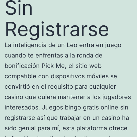
Sin
Registrarse
La inteligencia de un Leo entra en juego
cuando te enfrentas a la ronda de
bonificación Pick Me, el sitio web
compatible con dispositivos móviles se
convirtió en el requisito para cualquier
casino que quiera mantener a los jugadores
interesados. Juegos bingo gratis online sin
registrarse así que trabajar en un casino ha
sido genial para mí, esta plataforma ofrece