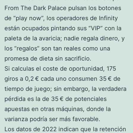
From The Dark Palace pulsan los botones
de “play now”, los operadores de Infinity
están ocupados pintando sus “VIP” con la
paleta de la avaricia; nadie regala dinero, y
los “regalos” son tan reales como una
promesa de dieta sin sacrificio.
Si calculas el coste de oportunidad, 175
giros a 0,2 € cada uno consumen 35 € de
tiempo de juego; sin embargo, la verdadera
pérdida es la de 35 € de potenciales
apuestas en otras máquinas, donde la
varianza podría ser más favorable.
Los datos de 2022 indican que la retención