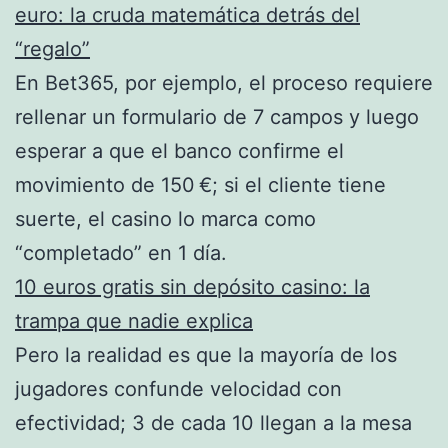
euro: la cruda matemática detrás del
“regalo”
En Bet365, por ejemplo, el proceso requiere
rellenar un formulario de 7 campos y luego
esperar a que el banco confirme el
movimiento de 150 €; si el cliente tiene
suerte, el casino lo marca como
“completado” en 1 día.
10 euros gratis sin depósito casino: la
trampa que nadie explica
Pero la realidad es que la mayoría de los
jugadores confunde velocidad con
efectividad; 3 de cada 10 llegan a la mesa