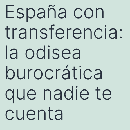
España con
transferencia:
la odisea
burocrática
que nadie te
cuenta