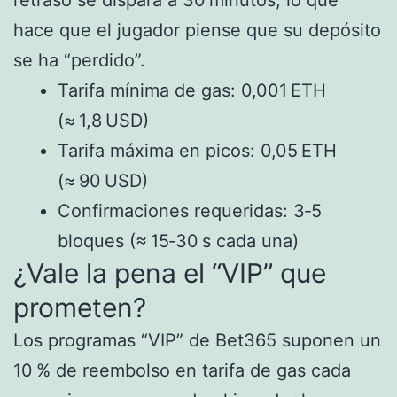
retraso se dispara a 30 minutos, lo que
hace que el jugador piense que su depósito
se ha “perdido”.
Tarifa mínima de gas: 0,001 ETH
(≈ 1,8 USD)
Tarifa máxima en picos: 0,05 ETH
(≈ 90 USD)
Confirmaciones requeridas: 3‑5
bloques (≈ 15‑30 s cada una)
¿Vale la pena el “VIP” que
prometen?
Los programas “VIP” de Bet365 suponen un
10 % de reembolso en tarifa de gas cada