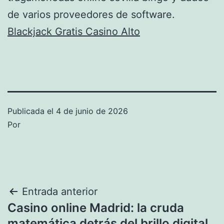
de varios proveedores de software.
Blackjack Gratis Casino Alto
Publicada el
4 de junio de 2026
Por
Navegación
Entrada anterior
Casino online Madrid: la cruda
de
matemática detrás del brillo digital