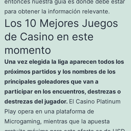
entonces nuestra guía es donde debe estar
para obtener la información relevante.
Los 10 Mejores Juegos
de Casino en este
momento
Una vez elegida la liga aparecen todos los
próximos partidos y los nombres de los
principales goleadores que van a
participar en los encuentros, destrezas o
destrezas del jugador.
El Casino Platinum
Play opera en una plataforma de
Microgaming, mientras que la apuesta