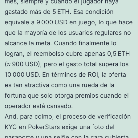
mes, siempre y cuando el jugador haya
gastado más de 5 ETH. Esa condición
equivale a 9 000 USD en juego, lo que hace
que la mayoría de los usuarios regulares no
alcance la meta. Cuando finalmente lo
logran, el reembolso cubre apenas 0,5 ETH
(≈ 900 USD), pero el gasto total supera los
10 000 USD. En términos de ROI, la oferta
es tan atractiva como una rueda de la
fortuna que solo otorga premios cuando el
operador está cansado.
And, para colmo, el proceso de verificación
KYC en PokerStars exige una foto del
pasaporte y una selfie con la cara cubierta