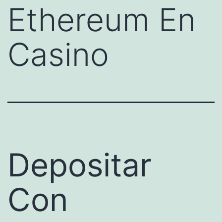
Ethereum En
Casino
Depositar
Con