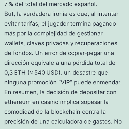
7 % del total del mercado español.
But, la verdadera ironía es que, al intentar
evitar tarifas, el jugador termina pagando
más por la complejidad de gestionar
wallets, claves privadas y recuperaciones
de fondos. Un error de copiar‑pegar una
dirección equivale a una pérdida total de
0,3 ETH (≈ 540 USD), un desastre que
ninguna promoción “VIP” puede enmendar.
En resumen, la decisión de depositar con
ethereum en casino implica sopesar la
comodidad de la blockchain contra la
precisión de una calculadora de gastos. No