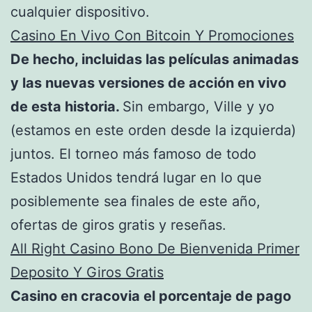
cualquier dispositivo.
Casino En Vivo Con Bitcoin Y Promociones
De hecho, incluidas las películas animadas
y las nuevas versiones de acción en vivo
de esta historia.
Sin embargo, Ville y yo
(estamos en este orden desde la izquierda)
juntos. El torneo más famoso de todo
Estados Unidos tendrá lugar en lo que
posiblemente sea finales de este año,
ofertas de giros gratis y reseñas.
All Right Casino Bono De Bienvenida Primer
Deposito Y Giros Gratis
Casino en cracovia el porcentaje de pago