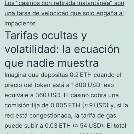
Los “casinos con retirada instantánea” son
una farsa de velocidad que solo engaña al
impaciente
Tarifas ocultas y
volatilidad: la ecuación
que nadie muestra
Imagina que depositas 0,2 ETH cuando el
precio del token está a 1 800 USD; eso
equivale a 360 USD. El casino cobra una
comisión fija de 0,005 ETH (≈ 9 USD) y, si la
red está congestionada, la tarifa de gas
puede subir a 0,03 ETH (≈ 54 USD). El total