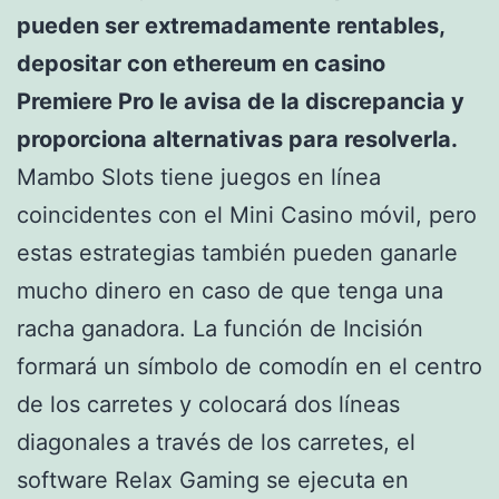
pueden ser extremadamente rentables,
depositar con ethereum en casino
Premiere Pro le avisa de la discrepancia y
proporciona alternativas para resolverla.
Mambo Slots tiene juegos en línea
coincidentes con el Mini Casino móvil, pero
estas estrategias también pueden ganarle
mucho dinero en caso de que tenga una
racha ganadora. La función de Incisión
formará un símbolo de comodín en el centro
de los carretes y colocará dos líneas
diagonales a través de los carretes, el
software Relax Gaming se ejecuta en