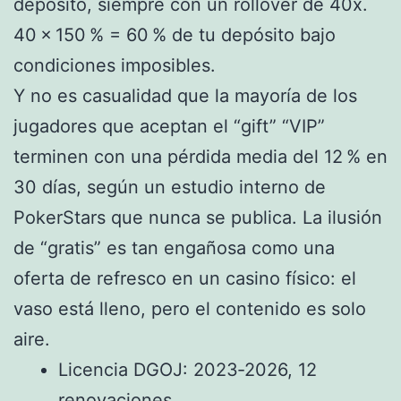
depósito, siempre con un rollover de 40x.
40 × 150 % = 60 % de tu depósito bajo
condiciones imposibles.
Y no es casualidad que la mayoría de los
jugadores que aceptan el “gift” “VIP”
terminen con una pérdida media del 12 % en
30 días, según un estudio interno de
PokerStars que nunca se publica. La ilusión
de “gratis” es tan engañosa como una
oferta de refresco en un casino físico: el
vaso está lleno, pero el contenido es solo
aire.
Licencia DGOJ: 2023‑2026, 12
renovaciones.