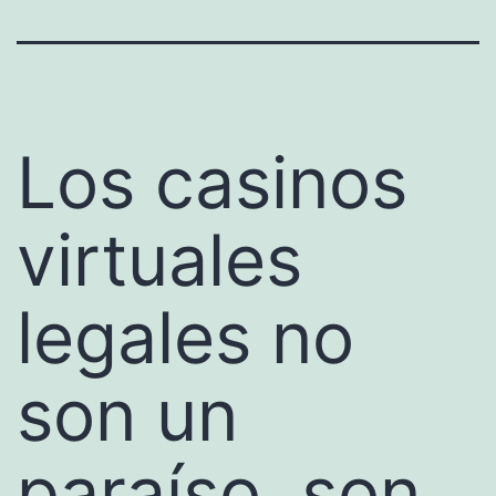
Los casinos
virtuales
legales no
son un
paraíso, son