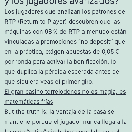
y los jugadores avanzados?
Los jugadores que analizan los patrones de
RTP (Return to Player) descubren que las
máquinas con 98 % de RTP a menudo están
vinculadas a promociones “no deposit” que,
en la práctica, exigen apuestas de 0,05 €
por ronda para activar la bonificación, lo
que duplica la pérdida esperada antes de
que siquiera veas el primer giro.
El gran casino torrelodones no es magia, es
matemáticas frías
But the truth is: la ventaja de la casa se
mantiene porque el jugador nunca llega a la
fase de “retiro” sin haber cumplido con al