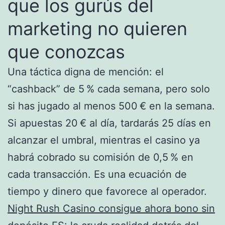
que los gurús del
marketing no quieren
que conozcas
Una táctica digna de mención: el
“cashback” de 5 % cada semana, pero solo
si has jugado al menos 500 € en la semana.
Si apuestas 20 € al día, tardarás 25 días en
alcanzar el umbral, mientras el casino ya
habrá cobrado su comisión de 0,5 % en
cada transacción. Es una ecuación de
tiempo y dinero que favorece al operador.
Night Rush Casino consigue ahora bono sin