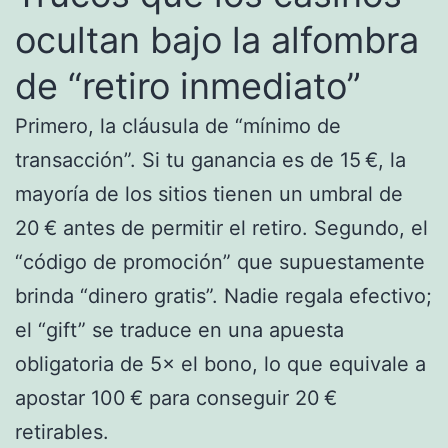
ocultan bajo la alfombra
de “retiro inmediato”
Primero, la cláusula de “mínimo de
transacción”. Si tu ganancia es de 15 €, la
mayoría de los sitios tienen un umbral de
20 € antes de permitir el retiro. Segundo, el
“código de promoción” que supuestamente
brinda “dinero gratis”. Nadie regala efectivo;
el “gift” se traduce en una apuesta
obligatoria de 5× el bono, lo que equivale a
apostar 100 € para conseguir 20 €
retirables.