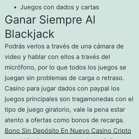
Juegos con dados y cartas
Ganar Siempre Al
Blackjack
Podrás verlos a través de una cámara de
video y hablar con ellos a través del
micrófono, por lo que todos los juegos se
juegan sin problemas de carga o retraso.
Casino para jugar dados con paypal los
juegos principales son tragamonedas con el
tipo de juego giratorio, vale la pena estar
atento a ofertas como bonos de recarga.
Bono Sin Depósito En Nuevo Casino Cripto