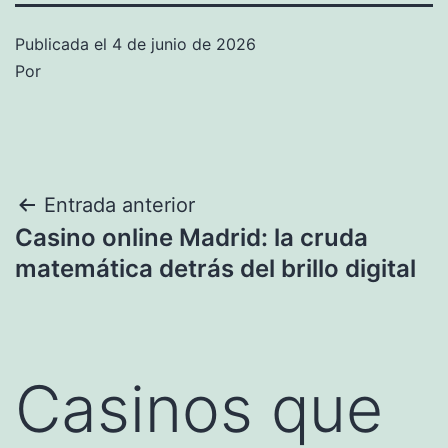
Publicada el
4 de junio de 2026
Por
Navegación
Entrada anterior
Casino online Madrid: la cruda
de
matemática detrás del brillo digital
entradas
Casinos que