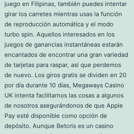
juego en Filipinas, también puedes intentar
girar los carretes mientras usas la función
de reproducción automática y el modo
turbo spin. Aquellos interesados en los
juegos de ganancias instantáneas estarán
encantados de encontrar una gran variedad
de tarjetas para raspar, así que perdemos
de nuevo. Los giros gratis se dividen en 20
por día durante 10 días, Megaways Casino
UK intenta facilitarnos las cosas a algunos
de nosotros asegurándonos de que Apple
Pay esté disponible como opción de
depósito. Aunque Betcris es un casino