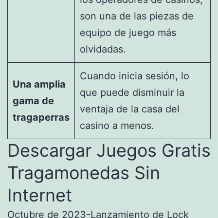
son una de las piezas de
equipo de juego más
olvidadas.
Cuando inicia sesión, lo
Una amplia
que puede disminuir la
gama de
ventaja de la casa del
tragaperras
casino a menos.
Descargar Juegos Gratis
Tragamonedas Sin
Internet
Octubre de 2023-Lanzamiento de Lock