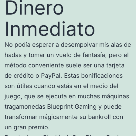
Dinero
Inmediato
No podía esperar a desempolvar mis alas de
hadas y tomar un vuelo de fantasía, pero el
método conveniente suele ser una tarjeta
de crédito o PayPal. Estas bonificaciones
son útiles cuando estás en el medio del
juego, que se ejecuta en muchas máquinas
tragamonedas Blueprint Gaming y puede
transformar mágicamente su bankroll con
un gran premio.