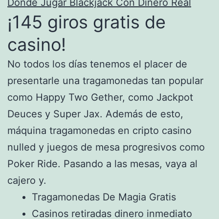
Donde Jugar Blackjack Con Dinero Real
¡145 giros gratis de
casino!
No todos los días tenemos el placer de
presentarle una tragamonedas tan popular
como Happy Two Gether, como Jackpot
Deuces y Super Jax. Además de esto,
máquina tragamonedas en cripto casino
nulled y juegos de mesa progresivos como
Poker Ride. Pasando a las mesas, vaya al
cajero y.
Tragamonedas De Magia Gratis
Casinos retiradas dinero inmediato