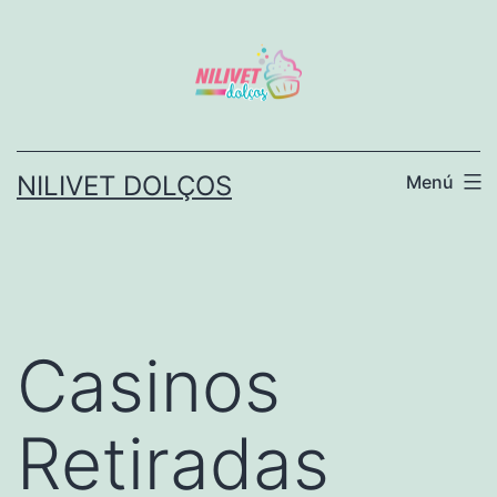
Saltar
al
contenido
NILIVET DOLÇOS
Menú
Casinos
Retiradas