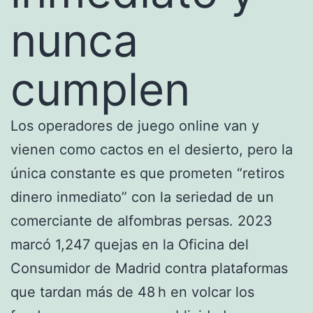
nunca
cumplen
Los operadores de juego online van y
vienen como cactos en el desierto, pero la
única constante es que prometen “retiros
dinero inmediato” con la seriedad de un
comerciante de alfombras persas. 2023
marcó 1,247 quejas en la Oficina del
Consumidor de Madrid contra plataformas
que tardan más de 48 h en volcar los