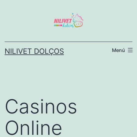
Saltar
al
contenido
NILIVET DOLÇOS
Menú
Casinos
Online