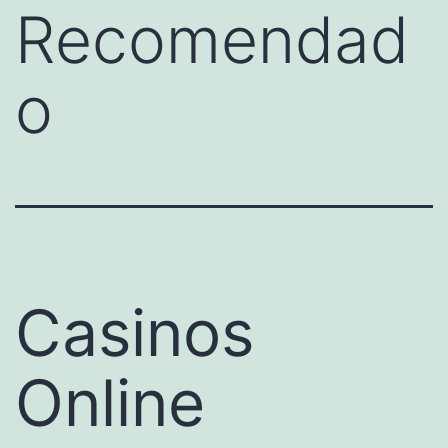
Recomendad
o
Casinos
Online