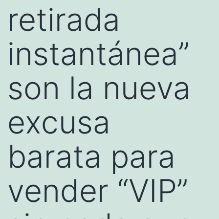
retirada
instantánea”
son la nueva
excusa
barata para
vender “VIP”