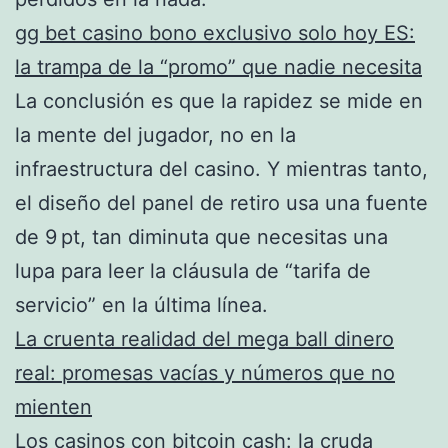
gg bet casino bono exclusivo solo hoy ES:
la trampa de la “promo” que nadie necesita
La conclusión es que la rapidez se mide en
la mente del jugador, no en la
infraestructura del casino. Y mientras tanto,
el diseño del panel de retiro usa una fuente
de 9 pt, tan diminuta que necesitas una
lupa para leer la cláusula de “tarifa de
servicio” en la última línea.
La cruenta realidad del mega ball dinero
real: promesas vacías y números que no
mienten
Los casinos con bitcoin cash: la cruda