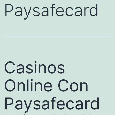
Paysafecard
Casinos
Online Con
Paysafecard