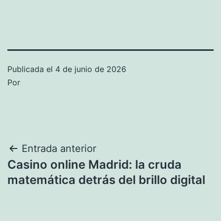
Publicada el
4 de junio de 2026
Por
Navegación
Entrada anterior
Casino online Madrid: la cruda
de
matemática detrás del brillo digital
entradas