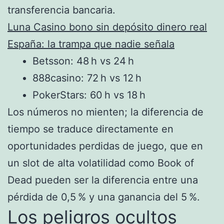
transferencia bancaria.
Luna Casino bono sin depósito dinero real
España: la trampa que nadie señala
Betsson: 48 h vs 24 h
888casino: 72 h vs 12 h
PokerStars: 60 h vs 18 h
Los números no mienten; la diferencia de
tiempo se traduce directamente en
oportunidades perdidas de juego, que en
un slot de alta volatilidad como Book of
Dead pueden ser la diferencia entre una
pérdida de 0,5 % y una ganancia del 5 %.
Los peligros ocultos