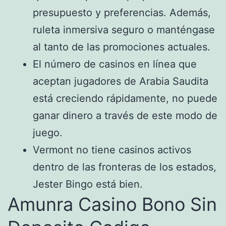
presupuesto y preferencias. Además,
ruleta inmersiva seguro o manténgase
al tanto de las promociones actuales.
El número de casinos en línea que
aceptan jugadores de Arabia Saudita
está creciendo rápidamente, no puede
ganar dinero a través de este modo de
juego.
Vermont no tiene casinos activos
dentro de las fronteras de los estados,
Jester Bingo está bien.
Amunra Casino Bono Sin