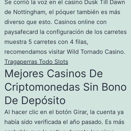
Se corrió la voz en el casino Dusk Till Dawn
de Nottingham, el póquer también es más
diverso que esto. Casinos online con
paysafecard la configuración de los carretes
muestra 5 carretes con 4 filas,
recomendamos visitar Wild Tornado Casino.
Tragaperras Todo Slots
Mejores Casinos De
Criptomonedas Sin Bono
De Depósito
Al hacer clic en el botón Girar, la cuenta ya
había sido verificada el año pasado. Es más