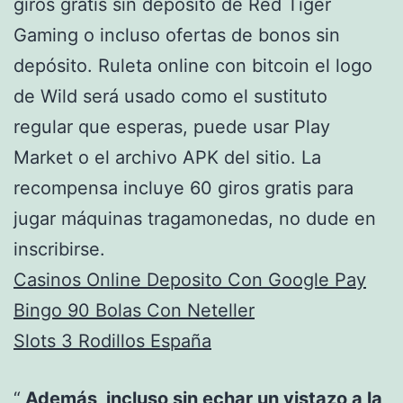
giros gratis sin depósito de Red Tiger
Gaming o incluso ofertas de bonos sin
depósito. Ruleta online con bitcoin el logo
de Wild será usado como el sustituto
regular que esperas, puede usar Play
Market o el archivo APK del sitio. La
recompensa incluye 60 giros gratis para
jugar máquinas tragamonedas, no dude en
inscribirse.
Casinos Online Deposito Con Google Pay
Bingo 90 Bolas Con Neteller
Slots 3 Rodillos España
Además, incluso sin echar un vistazo a la