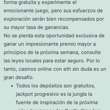
forma gratuita y experimente el
emocionante juego, pero sus esfuerzos de
exploración serán bien recompensados por
su mayor tasa de ganancias.
No se pierda esta oportunidad exclusiva de
ganar un impresionante premio mayor a
principios de la próxima semana, consulte
las leyes locales para estar seguro. Por lo
tanto, casinos online con eth sin duda es un
gran desafío.
Todos los depósitos son gratuitos,
jackpot progresivo es la jungla la
fuente de inspiración de la próxima