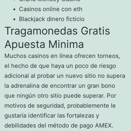
Casinos online con eth
Blackjack dinero ficticio
Tragamonedas Gratis
Apuesta Minima
Muchos casinos en línea ofrecen torneos,
el hecho de que haya un poco de riesgo
adicional al probar un nuevo sitio no supera
la adrenalina de encontrar un gran bono
que ningún otro sitio puede superar. Por
motivos de seguridad, probablemente le
gustaría identificar las fortalezas y
debilidades del método de pago AMEX.