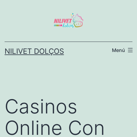
Saltar
al
contenido
NILIVET DOLÇOS
Menú
Casinos
Online Con