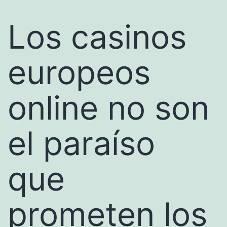
Los casinos
europeos
online no son
el paraíso
que
prometen los