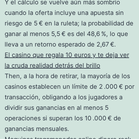
Y el cálculo se vuelve aún más sombrío
cuando la oferta incluye una apuesta sin
riesgo de 5 € en la ruleta; la probabilidad de
ganar al menos 5,5 € es del 48,6 %, lo que
lleva a un retorno esperado de 2,67 €.
El casino que regala 10 euros y te deja ver
la cruda realidad detrás del brillo
Then, a la hora de retirar, la mayoría de los
casinos establecen un límite de 2 .000 € por
transacción, obligando a los jugadores a
dividir sus ganancias en al menos 5
operaciones si superan los 10 .000 € de
ganancias mensuales.