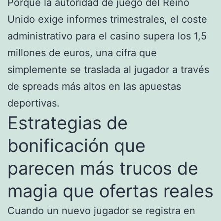
Porque la autoridad de juego del Reino
Unido exige informes trimestrales, el coste
administrativo para el casino supera los 1,5
millones de euros, una cifra que
simplemente se traslada al jugador a través
de spreads más altos en las apuestas
deportivas.
Estrategias de
bonificación que
parecen más trucos de
magia que ofertas reales
Cuando un nuevo jugador se registra en