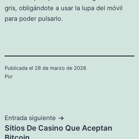
gris, obligándote a usar la lupa del móvil
para poder pulsarlo.
Publicada el
28 de marzo de 2026
Por
Navegación
Entrada siguiente
Sitios De Casino Que Aceptan
de
Bitcoin