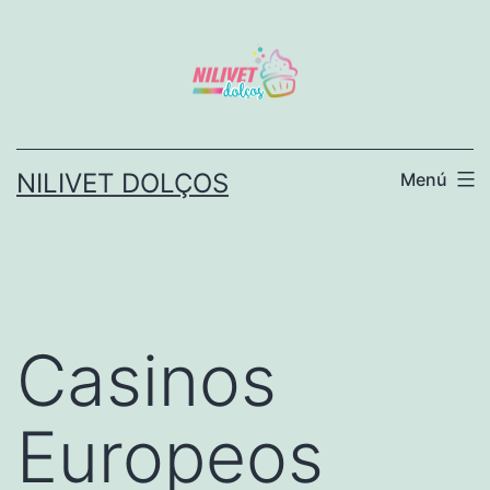
Saltar
al
contenido
NILIVET DOLÇOS
Menú
Casinos
Europeos