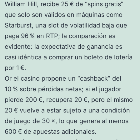
William Hill, recibe 25 € de “spins gratis”
que solo son válidos en máquinas como
Starburst, una slot de volatilidad baja que
paga 96 % en RTP; la comparación es
evidente: la expectativa de ganancia es
casi idéntica a comprar un boleto de lotería
por 1 €.
Or el casino propone un “cashback” del
10 % sobre pérdidas netas; si el jugador
pierde 200 €, recupera 20 €, pero el mismo
20 € vuelve a estar sujeto a una condición
de juego de 30 ×, lo que genera al menos
600 € de apuestas adicionales.