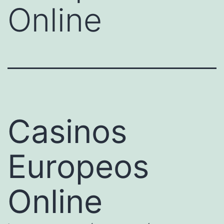
Online
Casinos
Europeos
Online