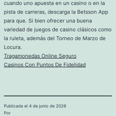
cuando uno apuesta en un casino o en la
pista de carreras, descarga la Betsson App
para que. Si bien ofrecer una buena
variedad de juegos de casino clásicos como
la ruleta, además del Torneo de Marzo de
Locura.
Tragamonedas Online Seguro
Casinos Con Puntos De Fidelidad
Publicada el
4 de junio de 2026
Por