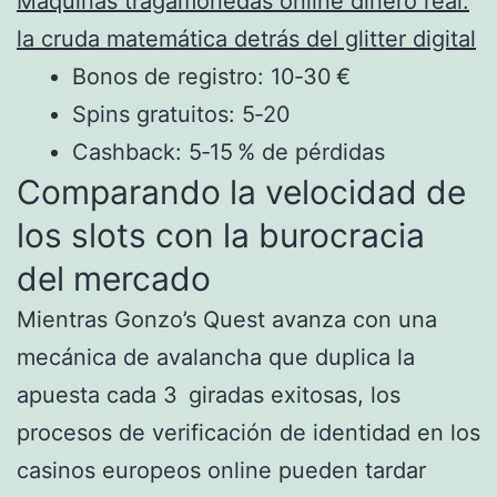
Maquinas tragamonedas online dinero real:
la cruda matemática detrás del glitter digital
Bonos de registro: 10‑30 €
Spins gratuitos: 5‑20
Cashback: 5‑15 % de pérdidas
Comparando la velocidad de
los slots con la burocracia
del mercado
Mientras Gonzo’s Quest avanza con una
mecánica de avalancha que duplica la
apuesta cada 3 giradas exitosas, los
procesos de verificación de identidad en los
casinos europeos online pueden tardar