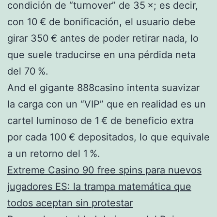
condición de “turnover” de 35 ×; es decir,
con 10 € de bonificación, el usuario debe
girar 350 € antes de poder retirar nada, lo
que suele traducirse en una pérdida neta
del 70 %.
And el gigante 888casino intenta suavizar
la carga con un “VIP” que en realidad es un
cartel luminoso de 1 € de beneficio extra
por cada 100 € depositados, lo que equivale
a un retorno del 1 %.
Extreme Casino 90 free spins para nuevos
jugadores ES: la trampa matemática que
todos aceptan sin protestar