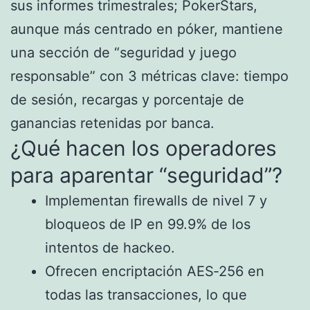
sus informes trimestrales; PokerStars,
aunque más centrado en póker, mantiene
una sección de “seguridad y juego
responsable” con 3 métricas clave: tiempo
de sesión, recargas y porcentaje de
ganancias retenidas por banca.
¿Qué hacen los operadores
para aparentar “seguridad”?
Implementan firewalls de nivel 7 y
bloqueos de IP en 99.9% de los
intentos de hackeo.
Ofrecen encriptación AES‑256 en
todas las transacciones, lo que