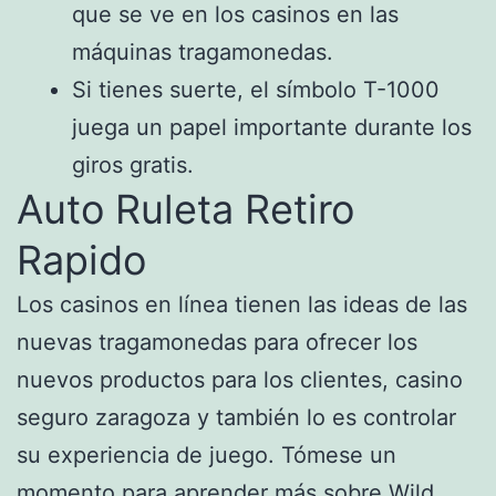
que se ve en los casinos en las
máquinas tragamonedas.
Si tienes suerte, el símbolo T-1000
juega un papel importante durante los
giros gratis.
Auto Ruleta Retiro
Rapido
Los casinos en línea tienen las ideas de las
nuevas tragamonedas para ofrecer los
nuevos productos para los clientes, casino
seguro zaragoza y también lo es controlar
su experiencia de juego. Tómese un
momento para aprender más sobre Wild