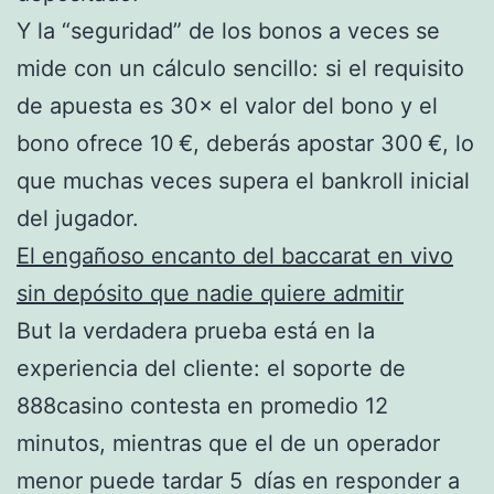
Y la “seguridad” de los bonos a veces se
mide con un cálculo sencillo: si el requisito
de apuesta es 30× el valor del bono y el
bono ofrece 10 €, deberás apostar 300 €, lo
que muchas veces supera el bankroll inicial
del jugador.
El engañoso encanto del baccarat en vivo
sin depósito que nadie quiere admitir
But la verdadera prueba está en la
experiencia del cliente: el soporte de
888casino contesta en promedio 12
minutos, mientras que el de un operador
menor puede tardar 5 días en responder a