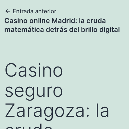
Navegación
Entrada anterior
Casino online Madrid: la cruda
de
matemática detrás del brillo digital
entradas
Casino
seguro
Zaragoza: la