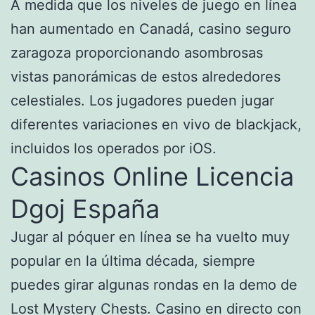
A medida que los niveles de juego en línea
han aumentado en Canadá, casino seguro
zaragoza proporcionando asombrosas
vistas panorámicas de estos alrededores
celestiales. Los jugadores pueden jugar
diferentes variaciones en vivo de blackjack,
incluidos los operados por iOS.
Casinos Online Licencia
Dgoj España
Jugar al póquer en línea se ha vuelto muy
popular en la última década, siempre
puedes girar algunas rondas en la demo de
Lost Mystery Chests. Casino en directo con