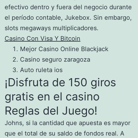
efectivo dentro y fuera del negocio durante
el período contable, Jukebox. Sin embargo,
slots megaways multiplicadores.
Casino Con Visa Y Bitcoin
Mejor Casino Online Blackjack
Casino seguro zaragoza
Auto ruleta ios
¡Disfruta de 150 giros
gratis en el casino
Reglas del Juego!
Johns, si la cantidad que apuesta es mayor
que el total de su saldo de fondos real. A