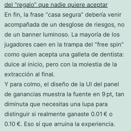
del “regalo” que nadie quiere aceptar
En fin, la frase “casa segura” debería venir
acompañada de un desglose de riesgos, no
de un banner luminoso. La mayoría de los
jugadores caen en la trampa del “free spin”
como quien acepta una galleta de dentista:
dulce al inicio, pero con la molestia de la
extracción al final.
Y para colmo, el diseño de la UI del panel
de ganancias muestra la fuente en 9 pt, tan
diminuta que necesitas una lupa para
distinguir si realmente ganaste 0.01 € o
0.10 €. Eso sí que arruina la experiencia.