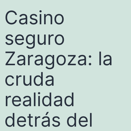
Casino
seguro
Zaragoza: la
cruda
realidad
detrás del