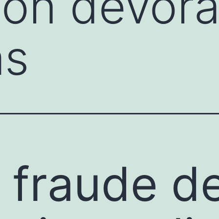
ión devora
as
l fraude de