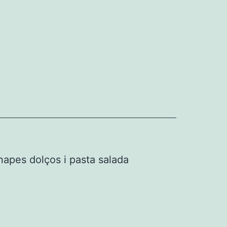
apes dolços i pasta salada