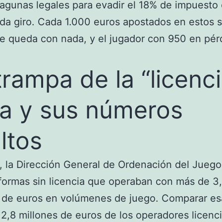
agunas legales para evadir el 18% de impuesto
da giro. Cada 1.000 euros apostados en estos si
e queda con nada, y el jugador con 950 en pér
trampa de la “licenci
sa y sus números
ltos
 la Dirección General de Ordenación del Juego
formas sin licencia que operaban con más de 3
 de euros en volúmenes de juego. Comparar esa
12,8 millones de euros de los operadores licenc