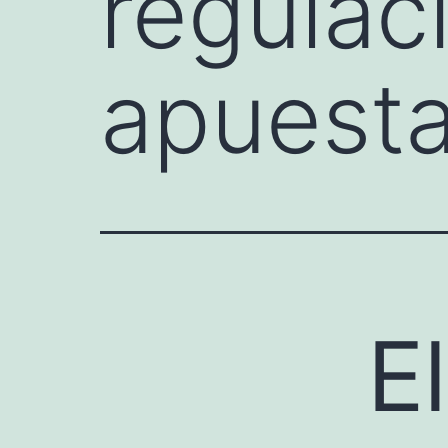
regulac
apuest
E