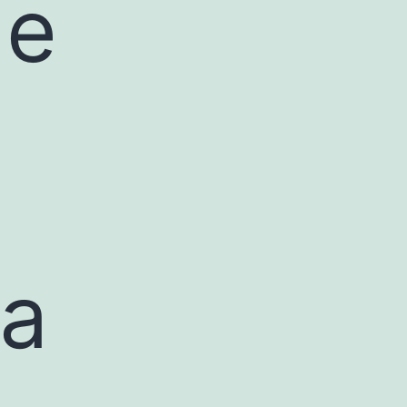
ne
ta