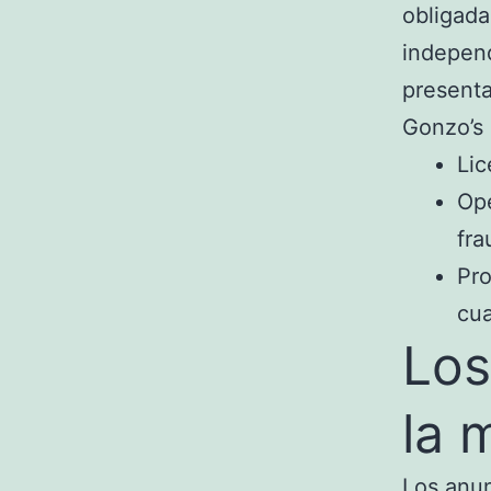
obligada
indepen
presenta
Gonzo’s 
Lic
Ope
fra
Pro
cua
Los
la 
Los anun