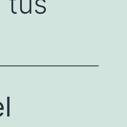
 tus
l