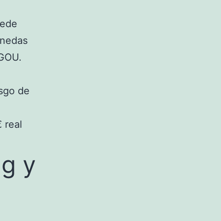
uede
onedas
DGOU.
esgo de
 real
ng y