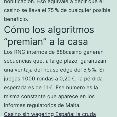
bonificación. Eso equivale a decir que el
casino se lleva el 75 % de cualquier posible
beneficio.
Cómo los algoritmos
“premian” a la casa
Los RNG internos de 888casino generan
secuencias que, a largo plazo, garantizan
una ventaja del house edge del 5,5 %. Si
juegas 1 000 rondas a 0,20 €, la pérdida
esperada es de 11 €. Ese número es la
misma constante que aparece en los
informes regulatorios de Malta.
Casino sin wagering España: la cruda