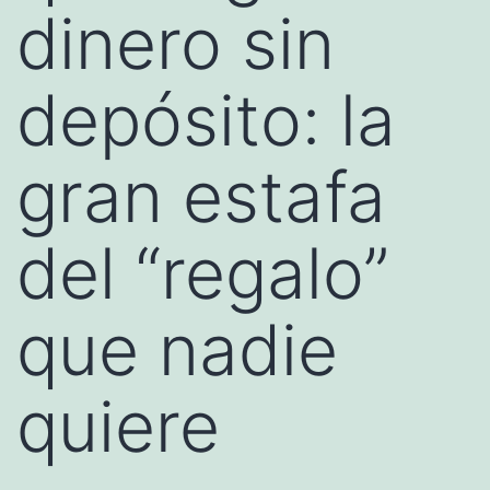
dinero sin
depósito: la
gran estafa
del “regalo”
que nadie
quiere