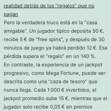
realidad detrás de los “regalos” que no
pagan
Pero la verdadera truco está en la “casa
amigable”. Un jugador típico deposita 50 €,
recibe 5 € de “free spins”, y después de 30
minutos de juego ya habrá perdido 12 €. Esa
pérdida supera el “regalo” en un 140 %.
En contraste, la experiencia de un jackpot
progresivo, como Mega Fortune, puede ser
descrita como una “caza de tesoro” que
nunca llega. Cada 1 000 € invertidos, el
jackpot promedio sube 15 €, mientras que el
jugador solo recibe 0,05 € en premios