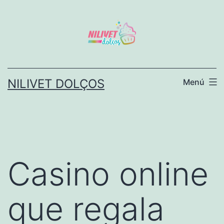
Saltar
al
contenido
NILIVET DOLÇOS
Menú
Casino online
que regala