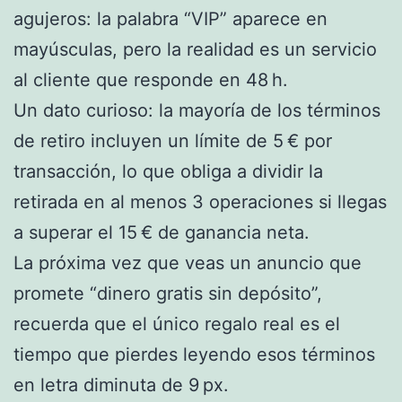
agujeros: la palabra “VIP” aparece en
mayúsculas, pero la realidad es un servicio
al cliente que responde en 48 h.
Un dato curioso: la mayoría de los términos
de retiro incluyen un límite de 5 € por
transacción, lo que obliga a dividir la
retirada en al menos 3 operaciones si llegas
a superar el 15 € de ganancia neta.
La próxima vez que veas un anuncio que
promete “dinero gratis sin depósito”,
recuerda que el único regalo real es el
tiempo que pierdes leyendo esos términos
en letra diminuta de 9 px.