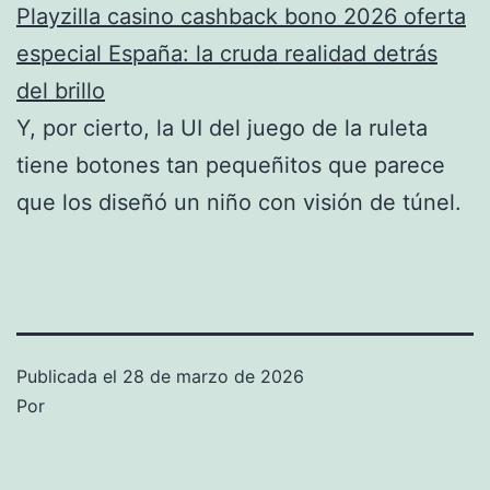
Playzilla casino cashback bono 2026 oferta
especial España: la cruda realidad detrás
del brillo
Y, por cierto, la UI del juego de la ruleta
tiene botones tan pequeñitos que parece
que los diseñó un niño con visión de túnel.
Publicada el
28 de marzo de 2026
Por