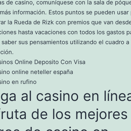
s de casino, comuníquese con la sala de póque
más información. Estos puntos se pueden usar 
rar la Rueda de Rizk con premios que van desd
ciones hasta vacaciones con todos los gastos 
saber sus pensamientos utilizando el cuadro a
ción.
inos Online Deposito Con Visa
ino online neteller españa
ino en rufino
ga al casino en líne
fruta de los mejores