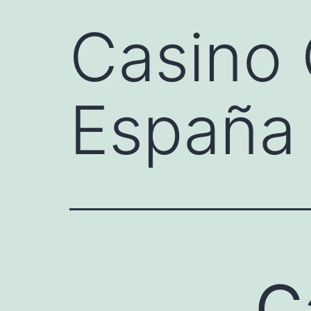
Casino 
España
C