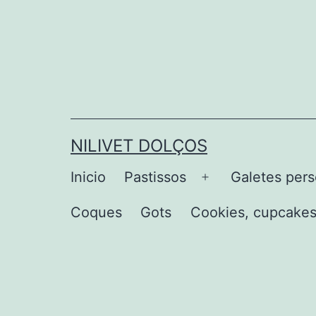
Saltar
al
contenido
NILIVET DOLÇOS
Inicio
Pastissos
Galetes perso
Abrir
el
Coques
Gots
Cookies, cupcake
menú