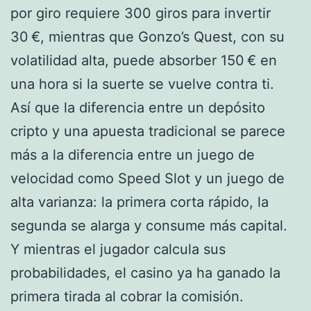
por giro requiere 300 giros para invertir
30 €, mientras que Gonzo’s Quest, con su
volatilidad alta, puede absorber 150 € en
una hora si la suerte se vuelve contra ti.
Así que la diferencia entre un depósito
cripto y una apuesta tradicional se parece
más a la diferencia entre un juego de
velocidad como Speed Slot y un juego de
alta varianza: la primera corta rápido, la
segunda se alarga y consume más capital.
Y mientras el jugador calcula sus
probabilidades, el casino ya ha ganado la
primera tirada al cobrar la comisión.