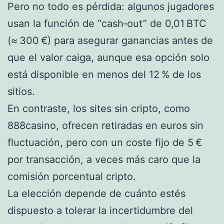
Pero no todo es pérdida: algunos jugadores
usan la función de “cash‑out” de 0,01 BTC
(≈ 300 €) para asegurar ganancias antes de
que el valor caiga, aunque esa opción solo
está disponible en menos del 12 % de los
sitios.
En contraste, los sites sin cripto, como
888casino, ofrecen retiradas en euros sin
fluctuación, pero con un coste fijo de 5 €
por transacción, a veces más caro que la
comisión porcentual cripto.
La elección depende de cuánto estés
dispuesto a tolerar la incertidumbre del