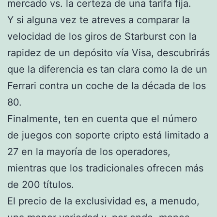
mercado vs. la certeza de una tarifa fija.
Y si alguna vez te atreves a comparar la
velocidad de los giros de Starburst con la
rapidez de un depósito vía Visa, descubrirás
que la diferencia es tan clara como la de un
Ferrari contra un coche de la década de los
80.
Finalmente, ten en cuenta que el número
de juegos con soporte cripto está limitado a
27 en la mayoría de los operadores,
mientras que los tradicionales ofrecen más
de 200 títulos.
El precio de la exclusividad es, a menudo,