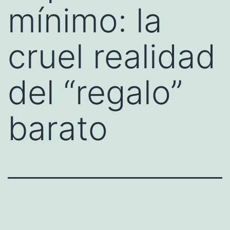
mínimo: la
cruel realidad
del “regalo”
barato