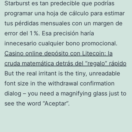
Starburst es tan predecible que podrías
programar una hoja de cálculo para estimar
tus pérdidas mensuales con un margen de
error del 1 %. Esa precisión haría
innecesario cualquier bono promocional.
Casino online depósito con Litecoin: la
cruda matemática detrás del “regalo” rápido
But the real irritant is the tiny, unreadable
font size in the withdrawal confirmation
dialog – you need a magnifying glass just to
see the word “Aceptar”.