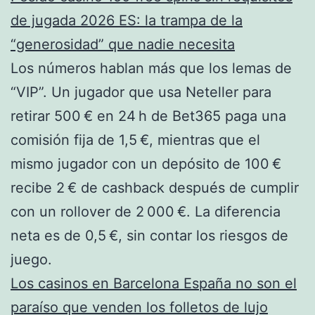
de jugada 2026 ES: la trampa de la
“generosidad” que nadie necesita
Los números hablan más que los lemas de
“VIP”. Un jugador que usa Neteller para
retirar 500 € en 24 h de Bet365 paga una
comisión fija de 1,5 €, mientras que el
mismo jugador con un depósito de 100 €
recibe 2 € de cashback después de cumplir
con un rollover de 2 000 €. La diferencia
neta es de 0,5 €, sin contar los riesgos de
juego.
Los casinos en Barcelona España no son el
paraíso que venden los folletos de lujo