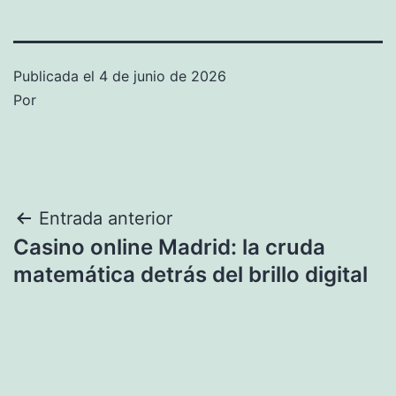
Publicada el
4 de junio de 2026
Por
Navegación
Entrada anterior
Casino online Madrid: la cruda
de
matemática detrás del brillo digital
entradas