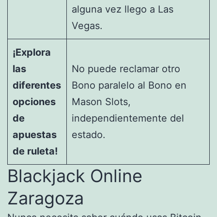
alguna vez llego a Las
Vegas.
¡Explora
las
No puede reclamar otro
diferentes
Bono paralelo al Bono en
opciones
Mason Slots,
de
independientemente del
apuestas
estado.
de ruleta!
Blackjack Online
Zaragoza