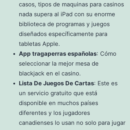
casos, tipos de maquinas para casinos
nada supera al iPad con su enorme
biblioteca de programas y juegos
diseñados específicamente para
tabletas Apple.
App tragaperras españolas
: Cómo
seleccionar la mejor mesa de
blackjack en el casino.
Lista De Juegos De Cartas
: Este es
un servicio gratuito que está
disponible en muchos países
diferentes y los jugadores
canadienses lo usan no solo para jugar