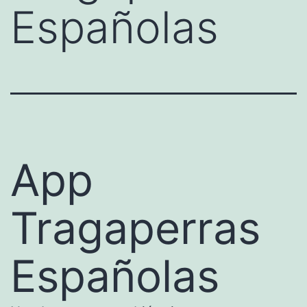
Españolas
App
Tragaperras
Españolas