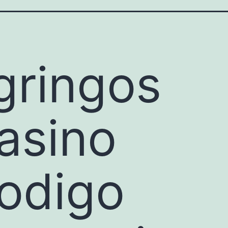
gringos
asino
odigo