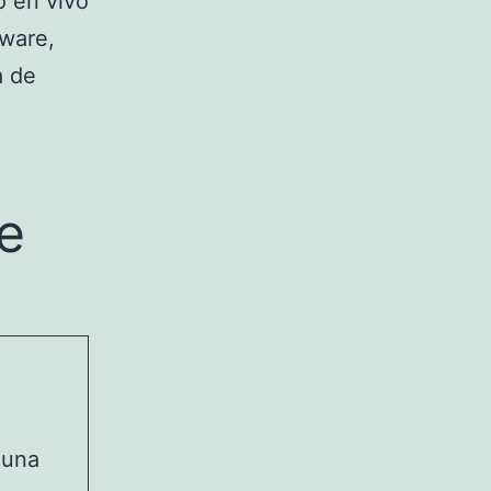
 en vivo
tware,
a de
de
 una