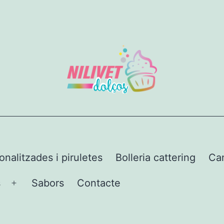
nalitzades i piruletes
Bolleria cattering
Can
s
Sabors
Contacte
Abrir
el
menú