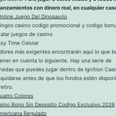
anzamientos con dinero real, en cualquier cas
nline Juego Del Dinosaurio
ingos casino codigo promocional y codigo bon
talar juegos de casino
zy Time Celular
dores más exigentes encontrarán aquí lo que b
tener en cuenta lo siguiente. Hay una serie de
edas que puedes jugar dentro de Ignition Casi
iquidarse antes de que los fondos estén dispon
etiro.
uatro Colores
sino Bono Sin Deposito Codigo Exclusivo 2026
Americana Regulado