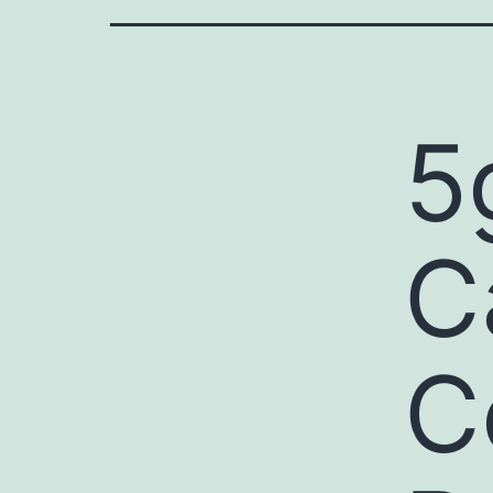
5
C
C