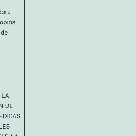
dora
ropios
 de
 LA
N DE
EDIDAS
LES