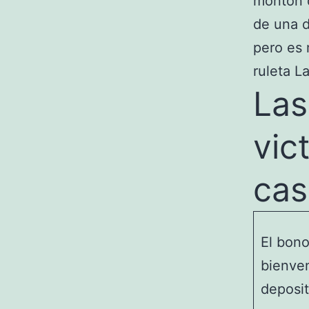
montón 
de una d
pero es 
ruleta L
Las
vic
cas
El bon
bienve
deposit