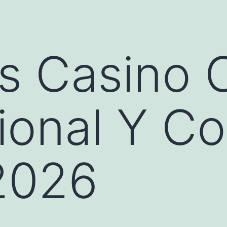
s Casino 
onal Y Co
2026