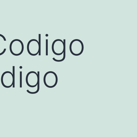
Codigo
digo