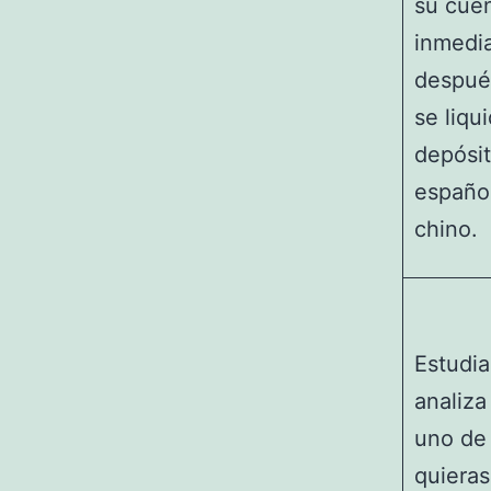
su cuen
inmedi
despué
se liqu
depósit
españo
chino.
Estudia
analiza
uno de
quieras