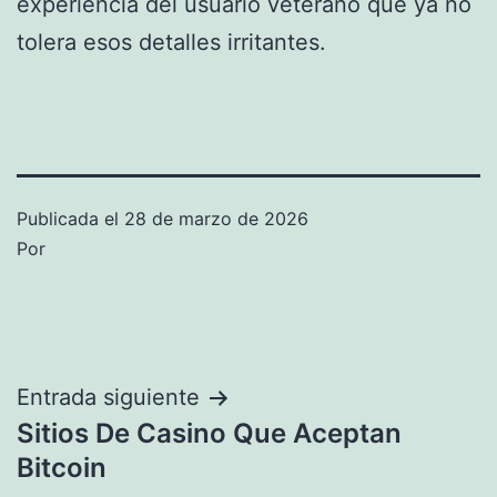
experiencia del usuario veterano que ya no
tolera esos detalles irritantes.
Publicada el
28 de marzo de 2026
Por
Navegación
Entrada siguiente
Sitios De Casino Que Aceptan
de
Bitcoin