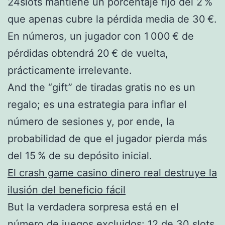
24slots mantiene un porcentaje fijo del 2 %
que apenas cubre la pérdida media de 30 €.
En números, un jugador con 1 000 € de
pérdidas obtendrá 20 € de vuelta,
prácticamente irrelevante.
And the “gift” de tiradas gratis no es un
regalo; es una estrategia para inflar el
número de sesiones y, por ende, la
probabilidad de que el jugador pierda más
del 15 % de su depósito inicial.
El crash game casino dinero real destruye la
ilusión del beneficio fácil
But la verdadera sorpresa está en el
número de juegos excluidos: 12 de 30 slots