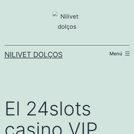
Saltar
al
contenido
NILIVET DOLÇOS
Menú
El 24slots
casino VIP