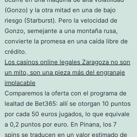
(Gonzo) y la otra mitad en una de bajo
riesgo (Starburst). Pero la velocidad de
Gonzo, semejante a una montaña rusa,
convierte la promesa en una caída libre de
crédito.
Los casinos online legales Zaragoza no son
un mito, son una pieza más del engranaje
implacable
Comparemos la oferta con el programa de
lealtad de Bet365: allí se otorgan 10 puntos
por cada 50 euros jugados, lo que equivale
a 0,2 puntos por euro. En Pinana, los 7
spins se traducen en un valor estimado de