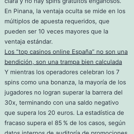
clara y no hay spins gratuitos engañosos.
En Pinana, la ventaja oculta se mide en los
múltiplos de apuesta requeridos, que
pueden ser 10 veces mayores que la
ventaja estándar.
Los “top casinos online España” no son una
bendición, son una trampa bien calculada
Y mientras los operadores celebran los 7
spins como una bonanza, la mayoría de los
jugadores no logran superar la barrera del
30x, terminando con una saldo negativo
que supera los 20 euros. La estadística de
fracaso supera el 85 % de los casos, según
datos internos de auditoría de promociones.