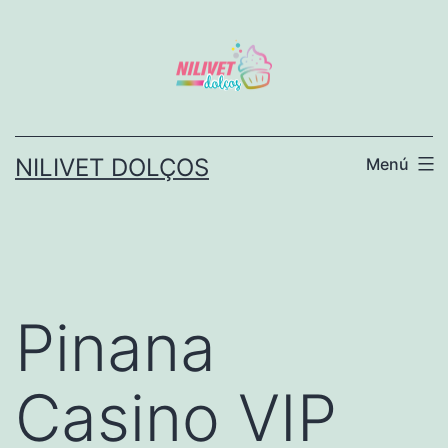
Saltar
al
contenido
NILIVET DOLÇOS
Menú
Pinana
Casino VIP