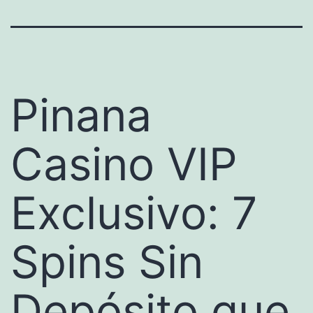
Pinana
Casino VIP
Exclusivo: 7
Spins Sin
Depósito que