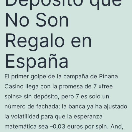
No Son
Regalo en
España
El primer golpe de la campaña de Pinana
Casino llega con la promesa de 7 «free
spins» sin depósito, pero 7 es solo un
número de fachada; la banca ya ha ajustado
la volatilidad para que la esperanza
matemática sea –0,03 euros por spin. And,