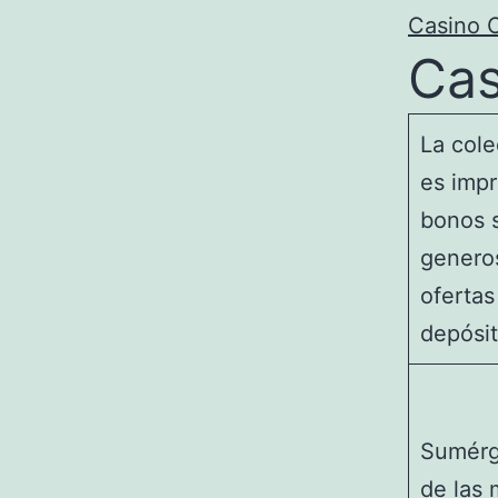
Casino O
Cas
La cole
es impr
bonos 
genero
ofertas
depósit
Sumérg
de las