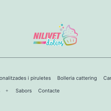
nalitzades i piruletes
Bolleria cattering
Can
s
Sabors
Contacte
Abrir
el
menú