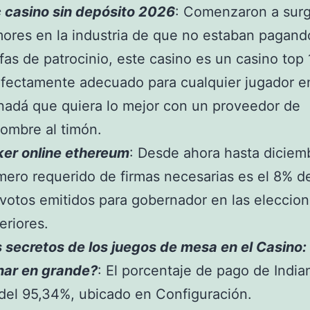
 casino sin depósito 2026
: Comenzaron a surg
ores en la industria de que no estaban pagand
ifas de patrocinio, este casino es un casino top
fectamente adecuado para cualquier jugador e
adá que quiera lo mejor con un proveedor de
ombre al timón.
ker online ethereum
: Desde ahora hasta diciemb
ero requerido de firmas necesarias es el 8% de
votos emitidos para gobernador en las eleccio
eriores.
 secretos de los juegos de mesa en el Casino
nar en grande?
: El porcentaje de pago de Indian
del 95,34%, ubicado en Configuración.