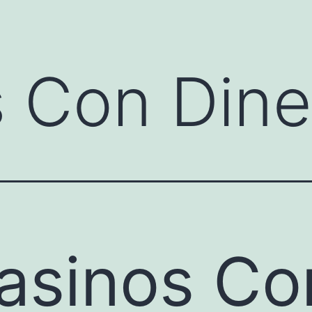
 Con Dine
asinos Co