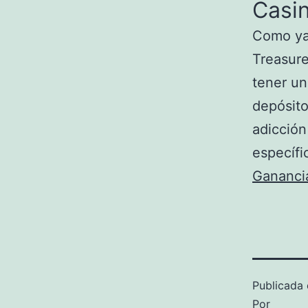
Casi
Como ya 
Treasur
tener un
depósito
adicción
específi
Gananci
Publicada 
Por