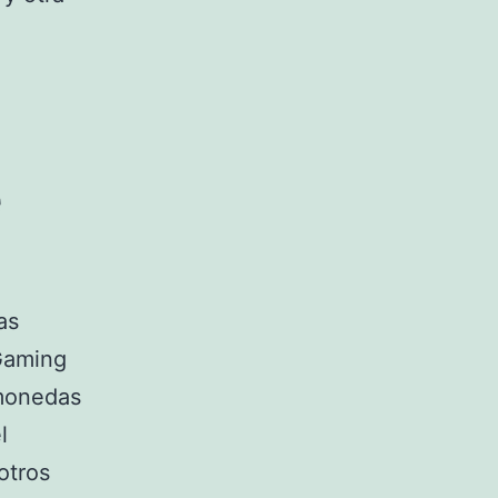
e
as
 Gaming
amonedas
l
otros