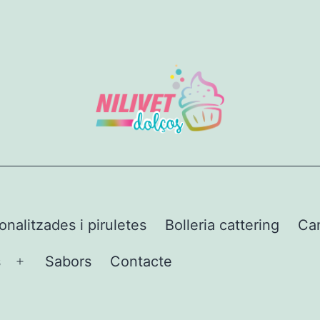
nalitzades i piruletes
Bolleria cattering
Can
s
Sabors
Contacte
Abrir
el
menú