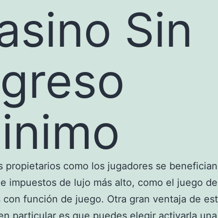
asino Sin
ngreso
inimo
s propietarios como los jugadores se beneficia
e impuestos de lujo más alto, como el juego de
s con función de juego. Otra gran ventaja de es
en particular es que puedes elegir activarla una