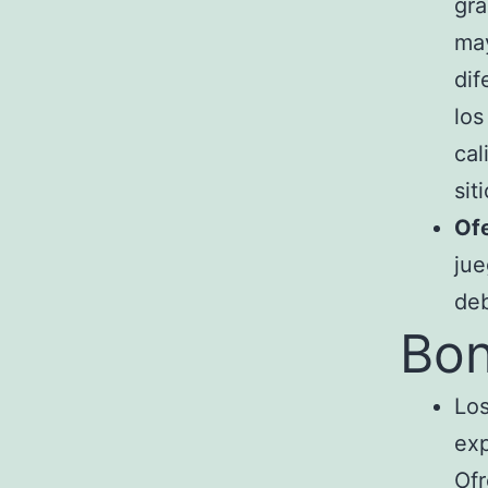
gra
may
dif
los
cal
sit
Of
jue
deb
Bon
Los
ex
Ofr