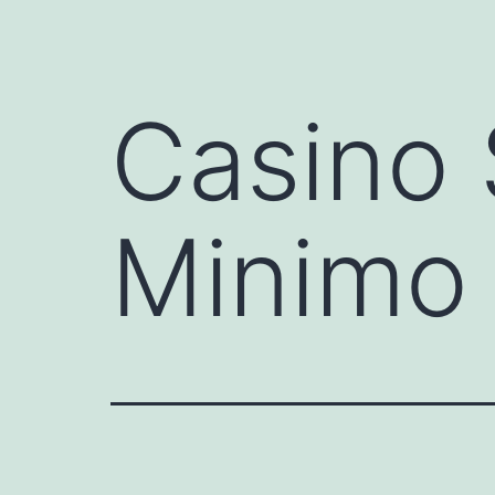
Casino 
Minimo