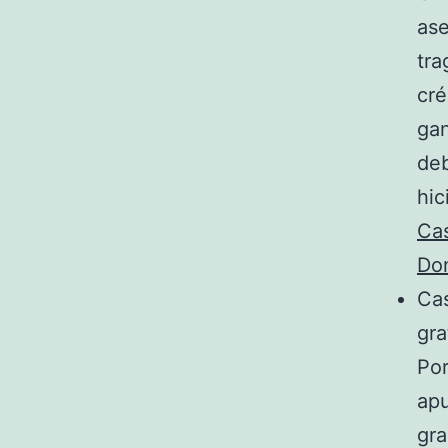
ase
tra
cré
gan
deb
hic
Ca
Don
Cas
gra
Por
apu
gra