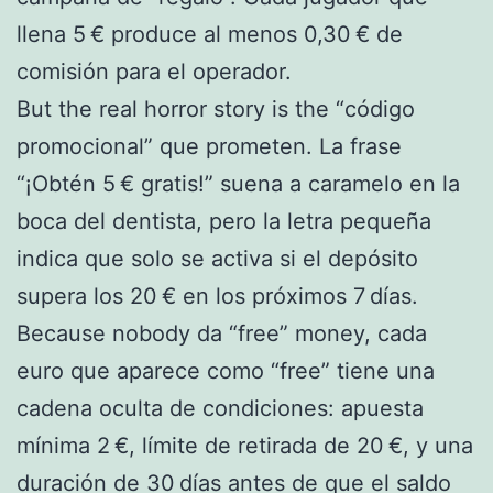
llena 5 € produce al menos 0,30 € de
comisión para el operador.
But the real horror story is the “código
promocional” que prometen. La frase
“¡Obtén 5 € gratis!” suena a caramelo en la
boca del dentista, pero la letra pequeña
indica que solo se activa si el depósito
supera los 20 € en los próximos 7 días.
Because nobody da “free” money, cada
euro que aparece como “free” tiene una
cadena oculta de condiciones: apuesta
mínima 2 €, límite de retirada de 20 €, y una
duración de 30 días antes de que el saldo