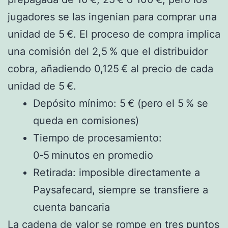
jugadores se las ingenian para comprar una
unidad de 5 €. El proceso de compra implica
una comisión del 2,5 % que el distribuidor
cobra, añadiendo 0,125 € al precio de cada
unidad de 5 €.
Depósito mínimo: 5 € (pero el 5 % se
queda en comisiones)
Tiempo de procesamiento:
0‑5 minutos en promedio
Retirada: imposible directamente a
Paysafecard, siempre se transfiere a
cuenta bancaria
La cadena de valor se rompe en tres puntos