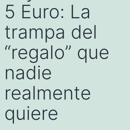
5 Euro: La
trampa del
“regalo” que
nadie
realmente
quiere