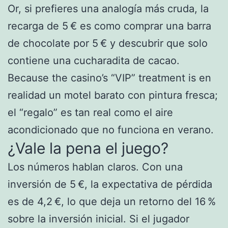
Or, si prefieres una analogía más cruda, la
recarga de 5 € es como comprar una barra
de chocolate por 5 € y descubrir que solo
contiene una cucharadita de cacao.
Because the casino’s “VIP” treatment is en
realidad un motel barato con pintura fresca;
el “regalo” es tan real como el aire
acondicionado que no funciona en verano.
¿Vale la pena el juego?
Los números hablan claros. Con una
inversión de 5 €, la expectativa de pérdida
es de 4,2 €, lo que deja un retorno del 16 %
sobre la inversión inicial. Si el jugador