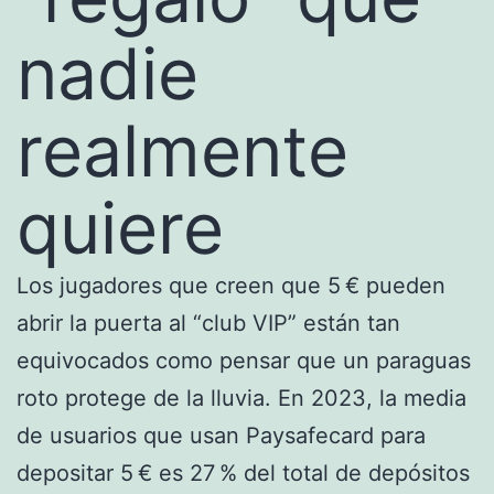
nadie
realmente
quiere
Los jugadores que creen que 5 € pueden
abrir la puerta al “club VIP” están tan
equivocados como pensar que un paraguas
roto protege de la lluvia. En 2023, la media
de usuarios que usan Paysafecard para
depositar 5 € es 27 % del total de depósitos