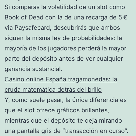
Si comparas la volatilidad de un slot como
Book of Dead con la de una recarga de 5 €
via Paysafecard, descubrirás que ambos
siguen la misma ley de probabilidades: la
mayoría de los jugadores perderá la mayor
parte del depósito antes de ver cualquier
ganancia sustancial.
Casino online España tragamonedas: la
cruda matemática detrás del brillo
Y, como suele pasar, la única diferencia es
que el slot ofrece gráficos brillantes,
mientras que el depósito te deja mirando
una pantalla gris de “transacción en curso”.