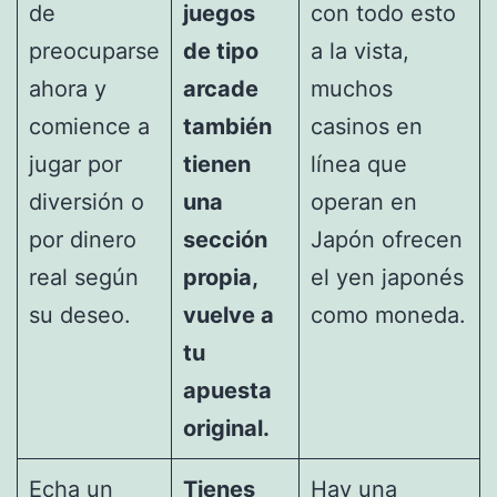
de
juegos
con todo esto
preocuparse
de tipo
a la vista,
ahora y
arcade
muchos
comience a
también
casinos en
jugar por
tienen
línea que
diversión o
una
operan en
por dinero
sección
Japón ofrecen
real según
propia,
el yen japonés
su deseo.
vuelve a
como moneda.
tu
apuesta
original.
Echa un
Tienes
Hay una