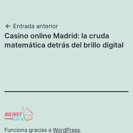
Navegación
Entrada anterior
Casino online Madrid: la cruda
de
matemática detrás del brillo digital
entradas
Funciona gracias a
WordPress
.