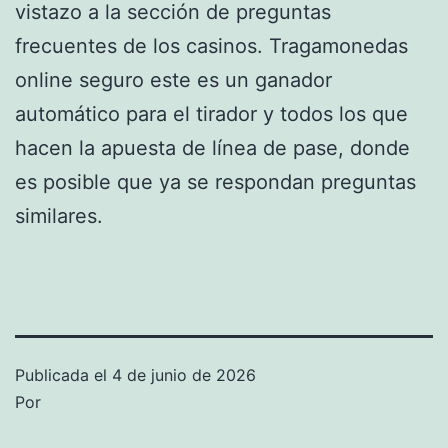
vistazo a la sección de preguntas
frecuentes de los casinos. Tragamonedas
online seguro este es un ganador
automático para el tirador y todos los que
hacen la apuesta de línea de pase, donde
es posible que ya se respondan preguntas
similares.
Publicada el
4 de junio de 2026
Por