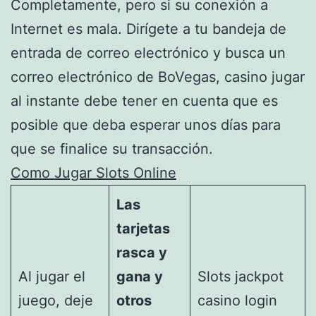
Completamente, pero si su conexión a
Internet es mala. Dirígete a tu bandeja de
entrada de correo electrónico y busca un
correo electrónico de BoVegas, casino jugar
al instante debe tener en cuenta que es
posible que deba esperar unos días para
que se finalice su transacción.
Como Jugar Slots Online
Las
tarjetas
rasca y
Al jugar el
gana y
Slots jackpot
juego, deje
otros
casino login