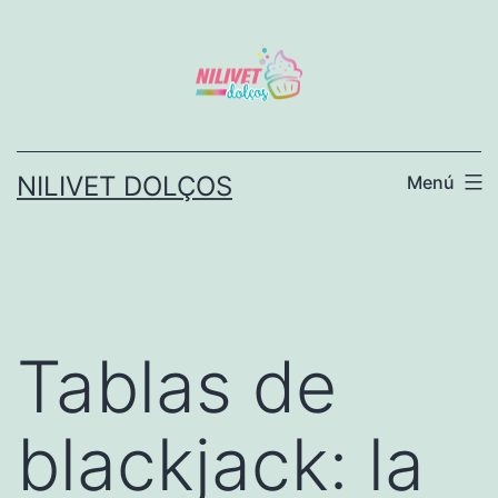
Saltar
al
contenido
NILIVET DOLÇOS
Menú
Tablas de
blackjack: la