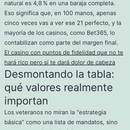
natural es 4,8 % en una baraja completa.
Eso significa que, en 100 manos, apenas
cinco veces vas a ver ese 21 perfecto, y la
mayoría de los casinos, como Bet365, lo
contabilizan como parte del margen final.
El casino con puntos de fidelidad que no te
hará rico pero sí te dará dolor de cabeza
Desmontando la tabla:
qué valores realmente
importan
Los veteranos no miran la “estrategia
básica” como una lista de mandatos, sino