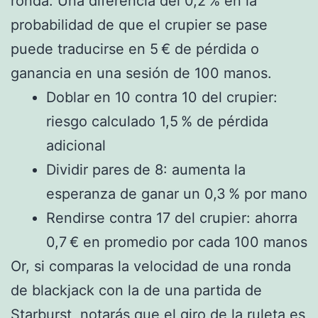
ronda. Una diferencia del 0,2 % en la
probabilidad de que el crupier se pase
puede traducirse en 5 € de pérdida o
ganancia en una sesión de 100 manos.
Doblar en 10 contra 10 del crupier:
riesgo calculado 1,5 % de pérdida
adicional
Dividir pares de 8: aumenta la
esperanza de ganar un 0,3 % por mano
Rendirse contra 17 del crupier: ahorra
0,7 € en promedio por cada 100 manos
Or, si comparas la velocidad de una ronda
de blackjack con la de una partida de
Starburst, notarás que el giro de la ruleta es