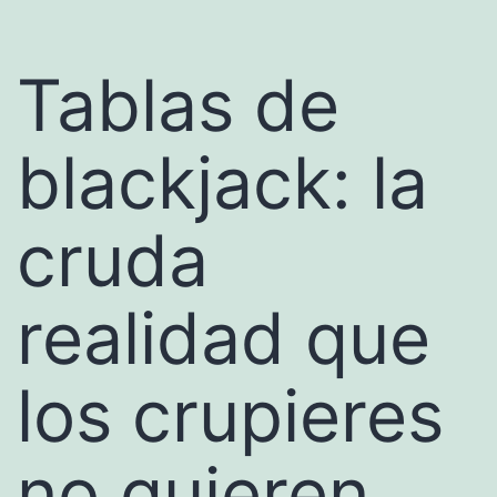
Tablas de
blackjack: la
cruda
realidad que
los crupieres
no quieren