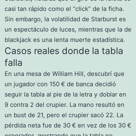
casi tan rápido como el “click” de la ficha.
Sin embargo, la volatilidad de Starburst es
un espectáculo de luces, mientras que la de
blackjack es una lenta muerte estadística.
Casos reales donde la tabla
falla
En una mesa de William Hill, descubrí que
un jugador con 150 € de banca decidió
seguir la tabla al pie de la letra y doblar en
9 contra 2 del crupier. La mano resultó en
un bust de 21, pero el crupier sacó 22. La
pérdida neta fue de 30 € en vez de los 30 €
esperados, mostrando que la tabla no