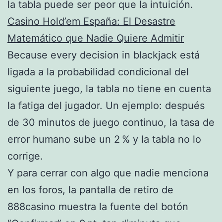
la tabla puede ser peor que la intuición.
Casino Hold’em España: El Desastre
Matemático que Nadie Quiere Admitir
Because every decision in blackjack está
ligada a la probabilidad condicional del
siguiente juego, la tabla no tiene en cuenta
la fatiga del jugador. Un ejemplo: después
de 30 minutos de juego continuo, la tasa de
error humano sube un 2 % y la tabla no lo
corrige.
Y para cerrar con algo que nadie menciona
en los foros, la pantalla de retiro de
888casino muestra la fuente del botón