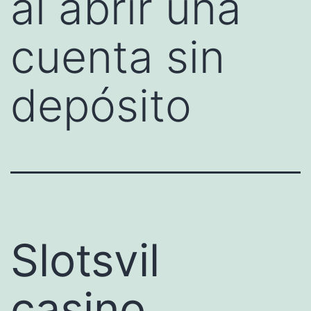
al abrir una
cuenta sin
depósito
Slotsvil
casino