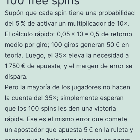
100 free spins
Supón que cada spin tiene una probabilidad
del 5 % de activar un multiplicador de 10×.
El cálculo rápido: 0,05 × 10 = 0,5 de retorno
medio por giro; 100 giros generan 50 € en
teoría. Luego, el 35× eleva la necesidad a
1 750 € de apuesta, y el margen de error se
dispara.
Pero la mayoría de los jugadores no hacen
la cuenta del 35×; simplemente esperan
que los 100 spins les den una victoria
rápida. Ese es el mismo error que comete
un apostador que apuesta 5 € en la ruleta y