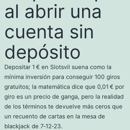
al abrir una
cuenta sin
depósito
Depositar 1 € en Slotsvil suena como la
mínima inversión para conseguir 100 giros
gratuitos; la matemática dice que 0,01 € por
giro es un precio de ganga, pero la realidad
de los términos te devuelve más ceros que
un recuento de cartas en la mesa de
blackjack de 7‑12‑23.