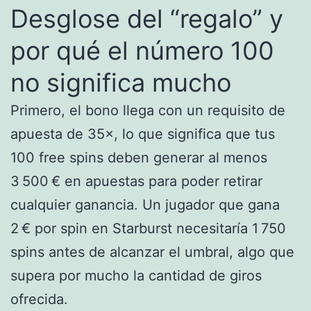
Desglose del “regalo” y
por qué el número 100
no significa mucho
Primero, el bono llega con un requisito de
apuesta de 35×, lo que significa que tus
100 free spins deben generar al menos
3 500 € en apuestas para poder retirar
cualquier ganancia. Un jugador que gana
2 € por spin en Starburst necesitaría 1 750
spins antes de alcanzar el umbral, algo que
supera por mucho la cantidad de giros
ofrecida.