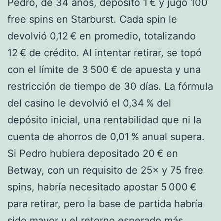
Pedro, de 34 años, depositó 1 € y jugó 100
free spins en Starburst. Cada spin le
devolvió 0,12 € en promedio, totalizando
12 € de crédito. Al intentar retirar, se topó
con el límite de 3 500 € de apuesta y una
restricción de tiempo de 30 días. La fórmula
del casino le devolvió el 0,34 % del
depósito inicial, una rentabilidad que ni la
cuenta de ahorros de 0,01 % anual supera.
Si Pedro hubiera depositado 20 € en
Betway, con un requisito de 25× y 75 free
spins, habría necesitado apostar 5 000 €
para retirar, pero la base de partida habría
sido mayor y el retorno esperado más