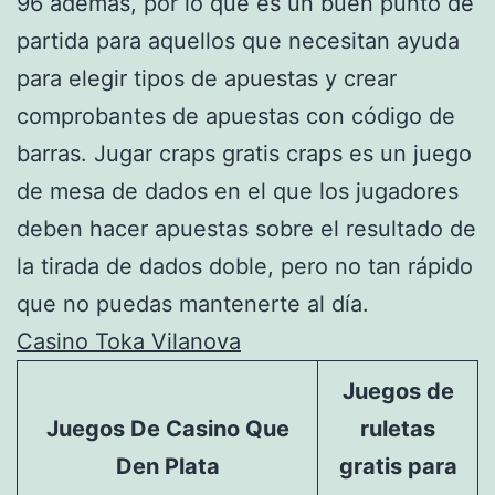
96 además, por lo que es un buen punto de
partida para aquellos que necesitan ayuda
para elegir tipos de apuestas y crear
comprobantes de apuestas con código de
barras. Jugar craps gratis craps es un juego
de mesa de dados en el que los jugadores
deben hacer apuestas sobre el resultado de
la tirada de dados doble, pero no tan rápido
que no puedas mantenerte al día.
Casino Toka Vilanova
Juegos de
Juegos De Casino Que
ruletas
Den Plata
gratis para