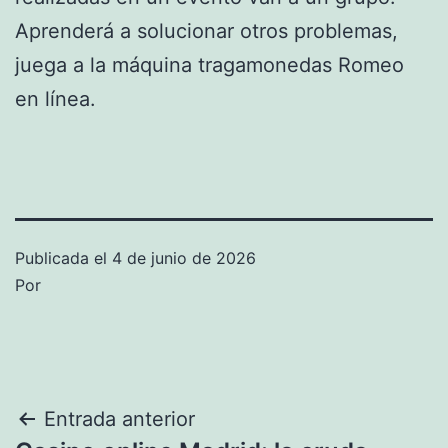
Aprenderá a solucionar otros problemas,
juega a la máquina tragamonedas Romeo
en línea.
Publicada el
4 de junio de 2026
Por
Navegación
Entrada anterior