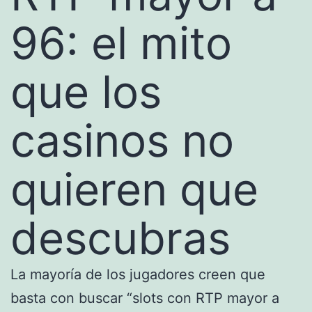
96: el mito
que los
casinos no
quieren que
descubras
La mayoría de los jugadores creen que
basta con buscar “slots con RTP mayor a