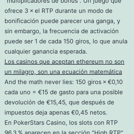
“multiplicadores de bonus”. Un juego que
ofrece 3 × el RTP durante un modo de
bonificación puede parecer una ganga, y
sin embargo, la frecuencia de activación
puede ser 1 de cada 150 giros, lo que anula
cualquier ganancia esperada.
Los casinos que aceptan ethereum no son
un milagro, son una ecuación matemática
And the math never lies: 150 giros × €0,10
cada uno = €15 de gasto para una posible
devolución de €15,45, que después de
impuestos deja apenas €0,45 netos.
En PokerStars Casino, los slots con RTP
96,3 % aparecen en la sección “High RTP”,