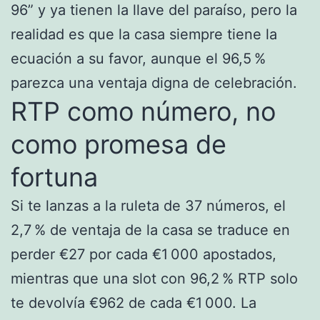
96” y ya tienen la llave del paraíso, pero la
realidad es que la casa siempre tiene la
ecuación a su favor, aunque el 96,5 %
parezca una ventaja digna de celebración.
RTP como número, no
como promesa de
fortuna
Si te lanzas a la ruleta de 37 números, el
2,7 % de ventaja de la casa se traduce en
perder €27 por cada €1 000 apostados,
mientras que una slot con 96,2 % RTP solo
te devolvía €962 de cada €1 000. La