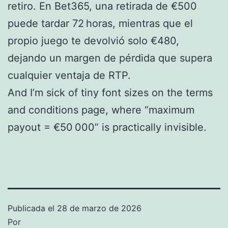
retiro. En Bet365, una retirada de €500
puede tardar 72 horas, mientras que el
propio juego te devolvió solo €480,
dejando un margen de pérdida que supera
cualquier ventaja de RTP.
And I’m sick of tiny font sizes on the terms
and conditions page, where “maximum
payout = €50 000” is practically invisible.
Publicada el
28 de marzo de 2026
Por