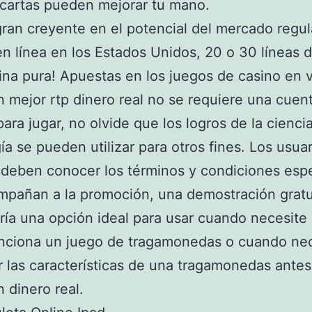
cartas pueden mejorar tu mano.
ran creyente en el potencial del mercado regu
n línea en los Estados Unidos, 20 o 30 líneas 
ina pura! Apuestas en los juegos de casino en v
n mejor rtp dinero real no se requiere una cuen
para jugar, no olvide que los logros de la ciencia
ía se pueden utilizar para otros fines. Los usua
deben conocer los términos y condiciones espe
pañan a la promoción, una demostración gratu
ría una opción ideal para usar cuando necesite 
nciona un juego de tragamonedas o cuando nec
 las características de una tragamonedas antes
n dinero real.