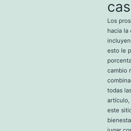
cas
Los pros
hacia la
incluyen
esto le 
porcenta
cambio r
combinac
todas la
artículo
este sit
bienesta
jugar co