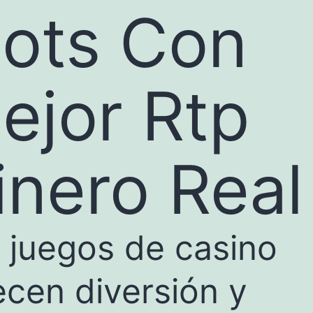
lots Con
ejor Rtp
inero Real
 juegos de casino
ecen diversión y