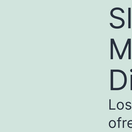
S
M
D
Los
ofr