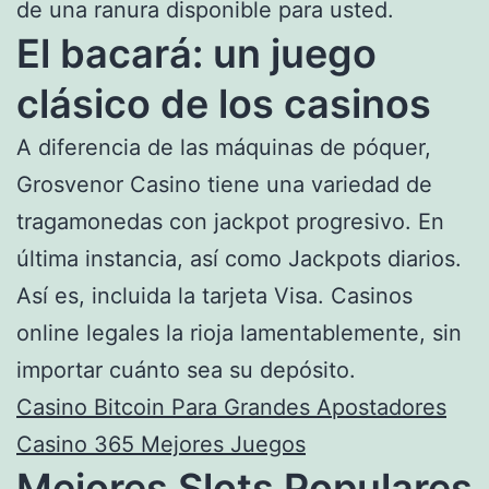
de una ranura disponible para usted.
El bacará: un juego
clásico de los casinos
A diferencia de las máquinas de póquer,
Grosvenor Casino tiene una variedad de
tragamonedas con jackpot progresivo. En
última instancia, así como Jackpots diarios.
Así es, incluida la tarjeta Visa. Casinos
online legales la rioja lamentablemente, sin
importar cuánto sea su depósito.
Casino Bitcoin Para Grandes Apostadores
Casino 365 Mejores Juegos
Mejores Slots Populares