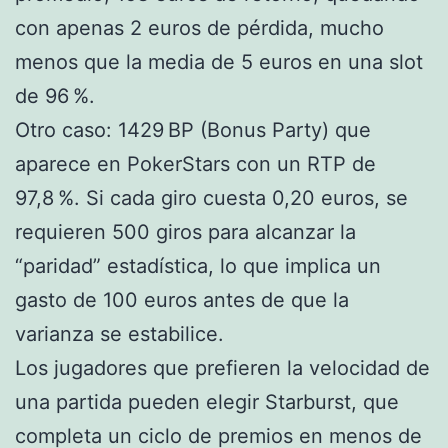
con apenas 2 euros de pérdida, mucho
menos que la media de 5 euros en una slot
de 96 %.
Otro caso: 1429 BP (Bonus Party) que
aparece en PokerStars con un RTP de
97,8 %. Si cada giro cuesta 0,20 euros, se
requieren 500 giros para alcanzar la
“paridad” estadística, lo que implica un
gasto de 100 euros antes de que la
varianza se estabilice.
Los jugadores que prefieren la velocidad de
una partida pueden elegir Starburst, que
completa un ciclo de premios en menos de