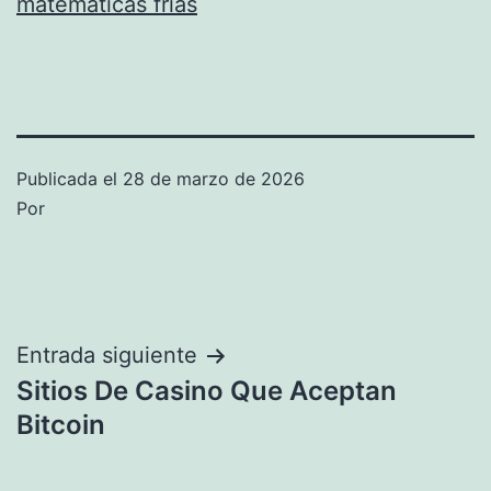
matemáticas frías
Publicada el
28 de marzo de 2026
Por
Navegación
Entrada siguiente
Sitios De Casino Que Aceptan
de
Bitcoin
entradas