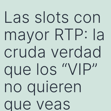
Las slots con
mayor RTP: la
cruda verdad
que los “VIP”
no quieren
que veas