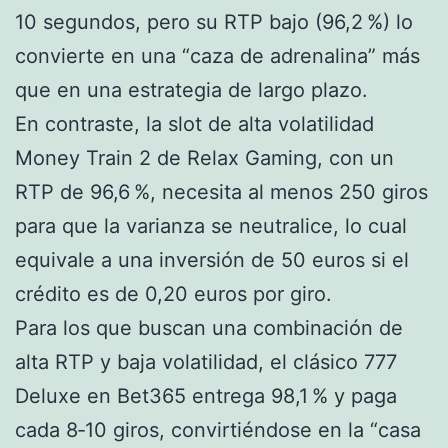
10 segundos, pero su RTP bajo (96,2 %) lo
convierte en una “caza de adrenalina” más
que en una estrategia de largo plazo.
En contraste, la slot de alta volatilidad
Money Train 2 de Relax Gaming, con un
RTP de 96,6 %, necesita al menos 250 giros
para que la varianza se neutralice, lo cual
equivale a una inversión de 50 euros si el
crédito es de 0,20 euros por giro.
Para los que buscan una combinación de
alta RTP y baja volatilidad, el clásico 777
Deluxe en Bet365 entrega 98,1 % y paga
cada 8‑10 giros, convirtiéndose en la “casa