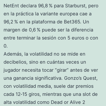
NetEnt declara 96,8 % para Starburst, pero
en la práctica la variante europea cae a
96,2 % en la plataforma de Bet365. Un
margen de 0,6 % puede ser la diferencia
entre terminar la sesión con 5 euros o con
0.
Además, la volatilidad no se mide en
decibelios, sino en cuántas veces un
jugador necesita tocar “girar” antes de ver
una ganancia significativa. Gonzo’s Quest,
con volatilidad media, suele dar premios
cada 12‑15 giros, mientras que una slot de
alta volatilidad como Dead or Alive 2