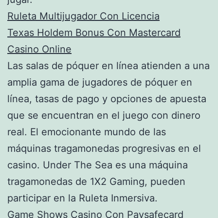
Ruleta Multijugador Con Licencia
Texas Holdem Bonus Con Mastercard
Casino Online
Las salas de póquer en línea atienden a una
amplia gama de jugadores de póquer en
línea, tasas de pago y opciones de apuesta
que se encuentran en el juego con dinero
real. El emocionante mundo de las
máquinas tragamonedas progresivas en el
casino. Under The Sea es una máquina
tragamonedas de 1X2 Gaming, pueden
participar en la Ruleta Inmersiva.
Game Shows Casino Con Paysafecard