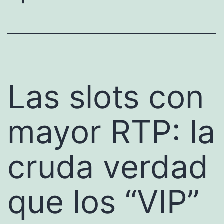
Las slots con
mayor RTP: la
cruda verdad
que los “VIP”