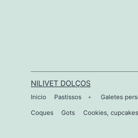
Saltar
al
contenido
NILIVET DOLÇOS
Inicio
Pastissos
Galetes perso
Abrir
el
Coques
Gots
Cookies, cupcake
menú