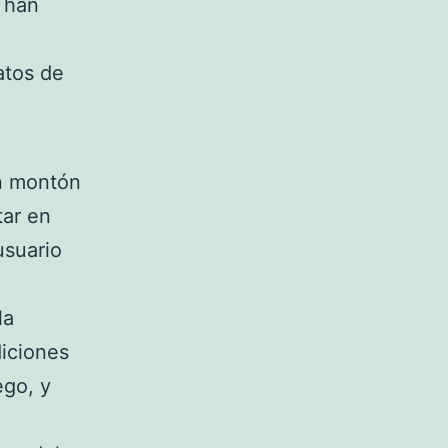
e han
atos de
un montón
tar en
usuario
la
diciones
ego, y