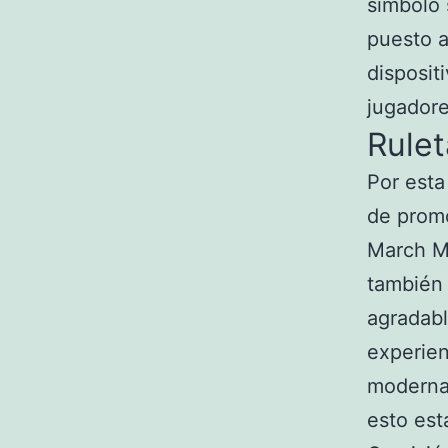
símbolo 
puesto a
disposit
jugadore
Rulet
Por esta
de prom
March Ma
también 
agradabl
experien
modernas
esto est