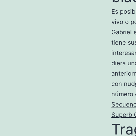
Es posib
vivo o p
Gabriel 
tiene su
interesa
diera un
anterior
con nudg
número d
Secuenc
Superb C
Tra