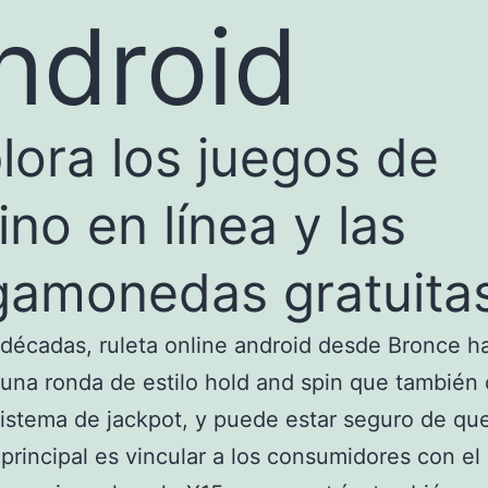
ndroid
lora los juegos de
ino en línea y las
gamonedas gratuita
décadas, ruleta online android desde Bronce h
s una ronda de estilo hold and spin que también
istema de jackpot, y puede estar seguro de qu
 principal es vincular a los consumidores con el s