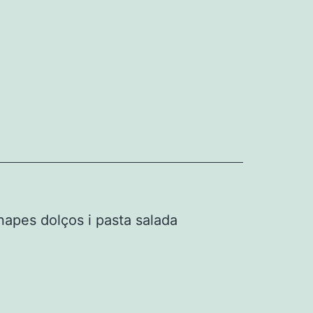
apes dolços i pasta salada