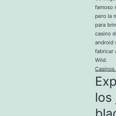
famoso s
pero la 
para bri
casino d
android 
fabricar
Wild.
Casinos 
Exp
los
bla