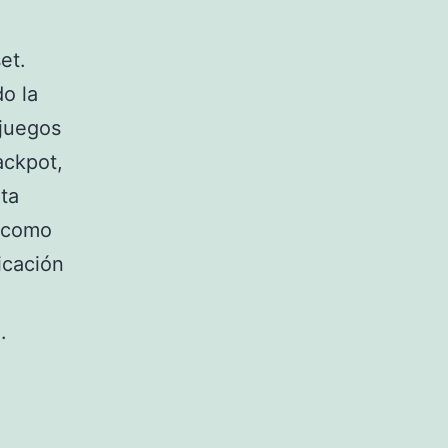
et.
do la
 juegos
ackpot,
ta
o como
icación
.